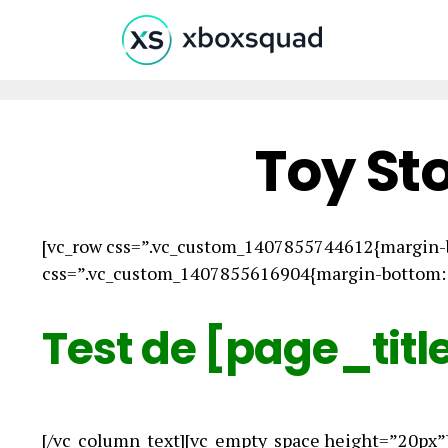
Toy St
[vc_row css=”.vc_custom_1407855744612{margin-b
css=”.vc_custom_1407855616904{margin-bottom: 0
Test de [page_titl
[/vc_column_text][vc_empty_space height=”20px”