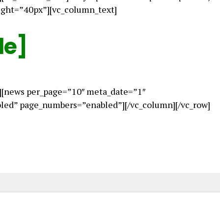
ight=”40px”][vc_column_text]
le]
][news per_page=”10″ meta_date=”1″
ed” page_numbers=”enabled”][/vc_column][/vc_row]