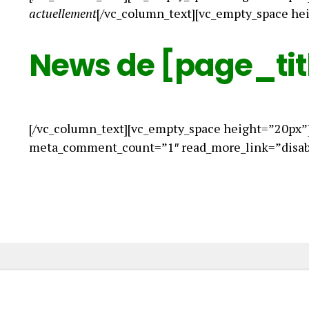
actuellement
[/vc_column_text][vc_empty_space he
News de [page_tit
[/vc_column_text][vc_empty_space height=”20px”
meta_comment_count=”1″ read_more_link=”disabl