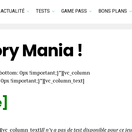
ACTUALITÉ
TESTS
GAME PASS
BONS PLANS
ory Mania !
ottom: 0px !important;}”][vc_column
px !important;}”][vc_column_text]
e]
][vc_column_text]
Il n’y a pas de test disponible pour ce jeu