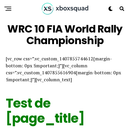
WRC 10 FIA World Rally
Championship
[vc_row css=”.vc_custom_1407855744612{margin-
bottom: 0px !important;}”][vc_column
css=”.vc_custom_1407855616904{margin-bottom: 0px
!important;}”][vc_column_text]
Test de
[page_title]