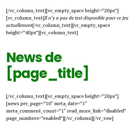
[/vc_column_text][vc_empty_space height=”20px”]
[vc_column_text]
Il n’y a pas de test disponible pour ce jeu
actuellement
[/vc_column_text][vc_empty_space
height=”40px”][vc_column_text]
News de
[page_title]
[/vc_column_text][vc_empty_space height=”20px”]
[news per_page=”10″ meta_date=”1″
meta_comment_count=”1″ read_more_link=”disabled”
page_numbers=”enabled”][/vc_column][/vc_row]