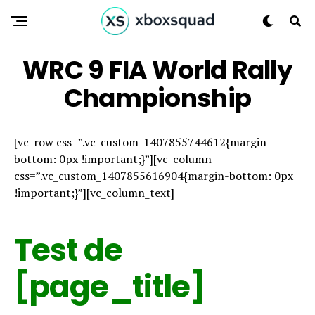
WRC 9 FIA World Rally
Championship
[vc_row css=”.vc_custom_1407855744612{margin-
bottom: 0px !important;}”][vc_column
css=”.vc_custom_1407855616904{margin-bottom: 0px
!important;}”][vc_column_text]
Test de
[page_title]