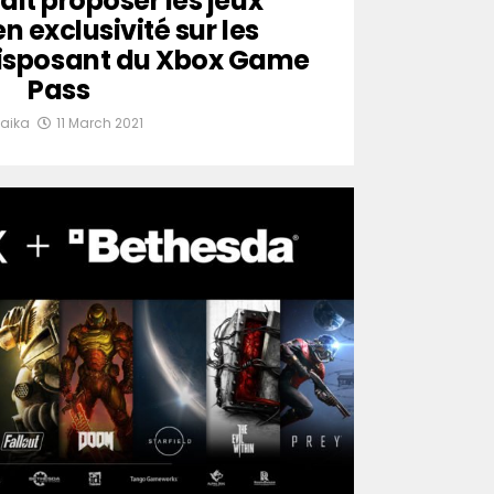
it proposer les jeux
n exclusivité sur les
disposant du Xbox Game
Pass
aika
11 March 2021