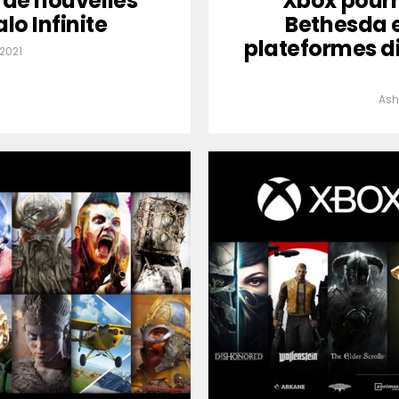
 de nouvelles
Xbox pourra
lo Infinite
Bethesda e
plateformes 
2021
Ash