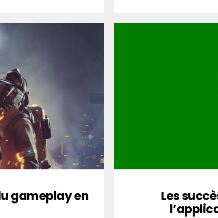
du gameplay en
Les succè
l’applic