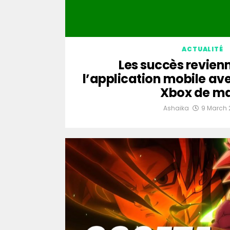
ACTUALITÉ
Les succès revien
l’application mobile ave
Xbox de m
Ashaika
9 March 