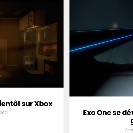
ientôt sur Xbox
Exo One se dé
2021
Ash