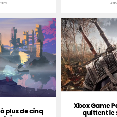
 2021
Ash
Xbox Game Pass
à plus de cinq
quittent le