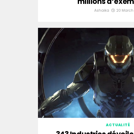
millions d’exem
Ashaika
20 March
ACTUALITÉ