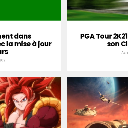
nent dans
PGA Tour 2K21 
c la mise à jour
son C
ars
Ash
2021