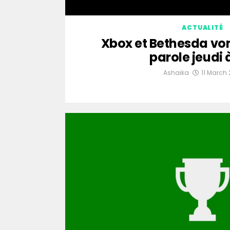
ACTUALITÉ
Xbox et Bethesda von
parole jeudi 
Ashaika
11 March 