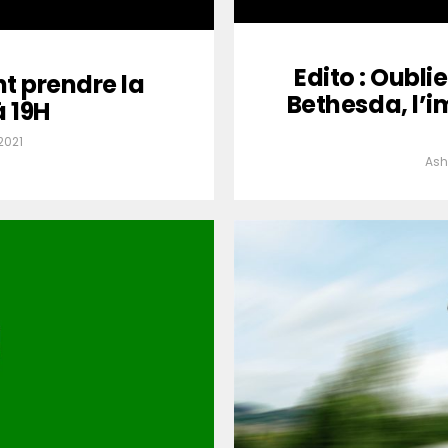
Edito : Oublie
t prendre la
Bethesda, l’i
à 19H
2021
Ash