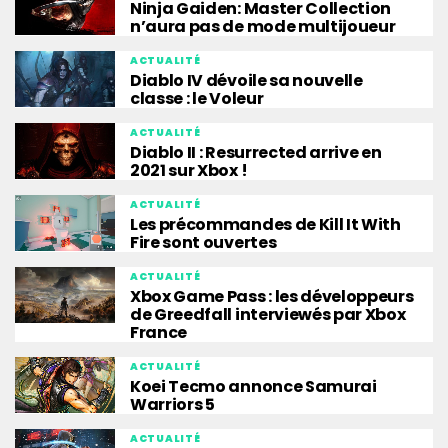
Ninja Gaiden: Master Collection
n’aura pas de mode multijoueur
ACTUALITÉ
Diablo IV dévoile sa nouvelle
classe : le Voleur
ACTUALITÉ
Diablo II : Resurrected arrive en
2021 sur Xbox !
ACTUALITÉ
Les précommandes de Kill It With
Fire sont ouvertes
ACTUALITÉ
Xbox Game Pass : les développeurs
de Greedfall interviewés par Xbox
France
ACTUALITÉ
Koei Tecmo annonce Samurai
Warriors 5
ACTUALITÉ