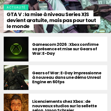
ACTUALITÉ
GTA V : la mise à niveau Series X|S
devient gratuite, mais pas pour tout
le monde
Gamescom 2026 : Xbox confirme
sa présence et mise sur Gears of
War: E-Day
Gears of War: E-Day impressionne
à nouveau dans une démo Unreal
Engine en 60fps
Licenciements chez Xbox : de
nouveaux studios sur la sellette
selon Jason Schreier