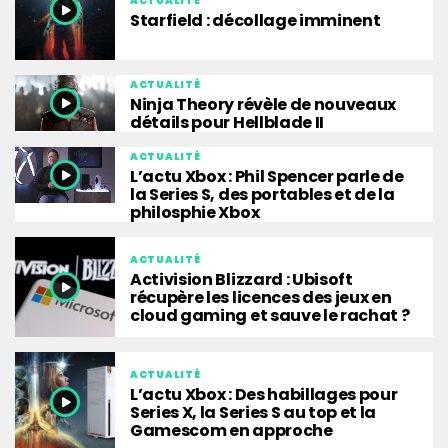
ACTUALITÉ
Starfield : décollage imminent
ACTUALITÉ
Ninja Theory révèle de nouveaux
détails pour Hellblade II
ACTUALITÉ
L’actu Xbox : Phil Spencer parle de
la Series S, des portables et de la
philosphie Xbox
ACTUALITÉ
Activision Blizzard : Ubisoft
récupère les licences des jeux en
cloud gaming et sauve le rachat ?
ACTUALITÉ
L’actu Xbox : Des habillages pour
Series X, la Series S au top et la
Gamescom en approche