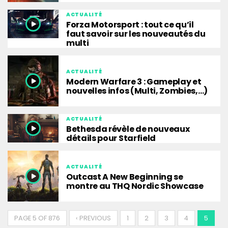
ACTUALITÉ
Forza Motorsport : tout ce qu’il
faut savoir sur les nouveautés du
multi
ACTUALITÉ
Modern Warfare 3 : Gameplay et
nouvelles infos (Multi, Zombies,…)
ACTUALITÉ
Bethesda révèle de nouveaux
détails pour Starfield
ACTUALITÉ
Outcast A New Beginning se
montre au THQ Nordic Showcase
PAGE 5 OF 876
‹ PREVIOUS
1
2
3
4
5