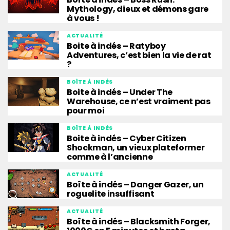
Mythology, dieux et démons gare
à vous !
ACTUALITÉ
Boite à indés – Ratyboy
Adventures, c’est bien la vie de rat
?
BOÎTE À INDÉS
Boite à indés – Under The
Warehouse, ce n’est vraiment pas
pour moi
BOÎTE À INDÉS
Boite à indés – Cyber Citizen
Shockman, un vieux plateformer
comme à l’ancienne
ACTUALITÉ
Boîte à indés – Danger Gazer, un
roguelite insuffisant
ACTUALITÉ
Boîte à indés – Blacksmith Forger,