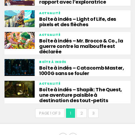
rapport avec l’exploratrice
ACTUALITÉ
Boîte à indés – Light of Life, des
pixels et des flèches
ACTUALITÉ
Boîte à indés – Mr. Brocco & Co., la
guerre contre la malbouffe est
déclarée
BOÎTE À INDÉS
Boîte à indés – Catacomb Master,
1000G sans se fouler
ACTUALITÉ
Boîte à indés – Shapik: The Quest,
une aventure paisible à
destination des tout-petits
PAGE 1 OF 3
1
2
3