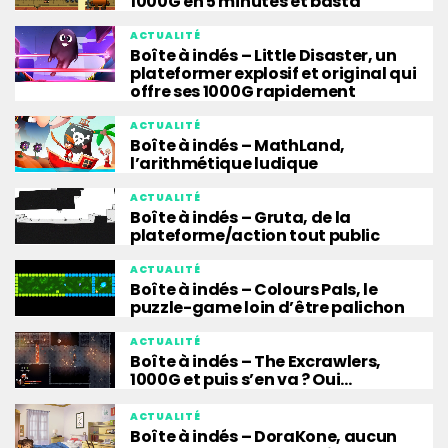
1000G en 5 minutes et basta
ACTUALITÉ
Boîte à indés – Little Disaster, un
plateformer explosif et original qui
offre ses 1000G rapidement
ACTUALITÉ
Boîte à indés – MathLand,
l’arithmétique ludique
ACTUALITÉ
Boîte à indés – Gruta, de la
plateforme/action tout public
ACTUALITÉ
Boîte à indés – Colours Pals, le
puzzle-game loin d’être palichon
ACTUALITÉ
Boîte à indés – The Excrawlers,
1000G et puis s’en va ? Oui…
ACTUALITÉ
Boîte à indés – DoraKone, aucun