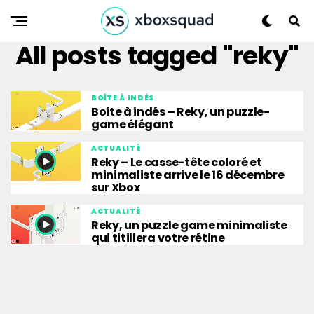
All posts tagged "reky"
BOÎTE À INDÉS
Boite à indés – Reky, un puzzle-
game élégant
ACTUALITÉ
Reky – Le casse-tête coloré et
minimaliste arrive le 16 décembre
sur Xbox
ACTUALITÉ
Reky, un puzzle game minimaliste
qui titillera votre rétine