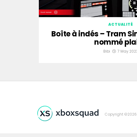
ACTUALITÉ
Boîte à indés – Tram S
nommé plai
Bibi
7 May 202
Copyright ©2026