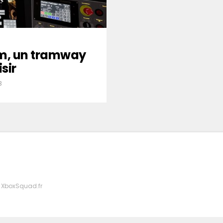
im, un tramway
sir
3
 XboxSquad.fr