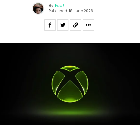
By
Fab !
Published
18 June 2026