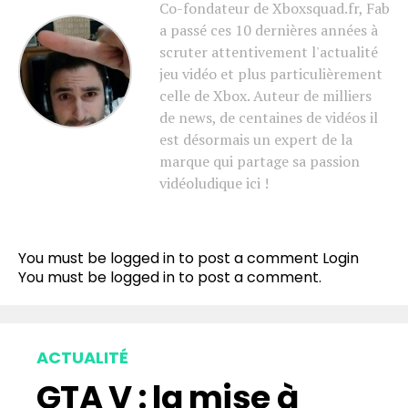
Co-fondateur de Xboxsquad.fr, Fab
a passé ces 10 dernières années à
scruter attentivement l'actualité
jeu vidéo et plus particulièrement
celle de Xbox. Auteur de milliers
de news, de centaines de vidéos il
est désormais un expert de la
marque qui partage sa passion
vidéoludique ici !
You must be logged in to post a comment
Login
You must be
logged in
to post a comment.
ACTUALITÉ
GTA V : la mise à