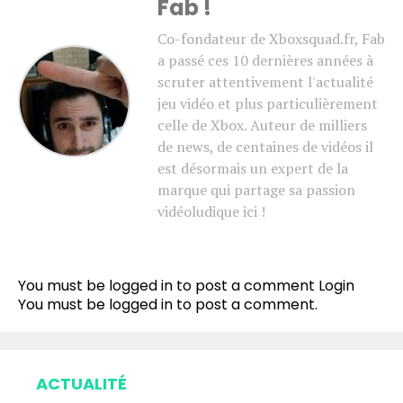
Fab !
Co-fondateur de Xboxsquad.fr, Fab
a passé ces 10 dernières années à
scruter attentivement l'actualité
jeu vidéo et plus particulièrement
celle de Xbox. Auteur de milliers
de news, de centaines de vidéos il
est désormais un expert de la
marque qui partage sa passion
vidéoludique ici !
You must be logged in to post a comment
Login
You must be
logged in
to post a comment.
ACTUALITÉ