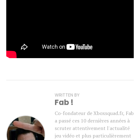
Spécialiste Daan Riggs.
Pour rappel,
Gears of War: E-Day
est attendu pour le 6
octobre. Une bêta ouverte est par ailleurs prévue en
août, réservée aux personnes ayant précommandé le jeu
(à voir si les abonnés Game Pass Ultimate y auront
également accès).
WRITTEN BY
Fab !
Co-fondateur de Xboxsquad.fr, Fab
a passé ces 10 dernières années à
scruter attentivement l'actualité
jeu vidéo et plus particulièrement