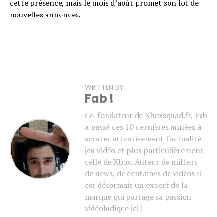
cette présence, mais le mois d’août promet son lot de
nouvelles annonces.
WRITTEN BY
Fab !
Co-fondateur de Xboxsquad.fr, Fab
a passé ces 10 dernières années à
scruter attentivement l'actualité
jeu vidéo et plus particulièrement
celle de Xbox. Auteur de milliers
de news, de centaines de vidéos il
est désormais un expert de la
marque qui partage sa passion
vidéoludique ici !