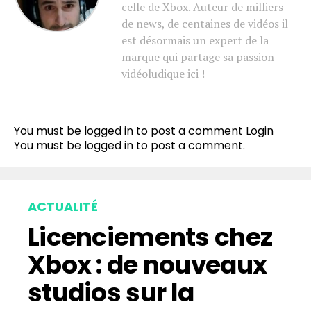
celle de Xbox. Auteur de milliers
de news, de centaines de vidéos il
est désormais un expert de la
marque qui partage sa passion
vidéoludique ici !
You must be logged in to post a comment
Login
You must be
logged in
to post a comment.
ACTUALITÉ
Licenciements chez
Xbox : de nouveaux
studios sur la