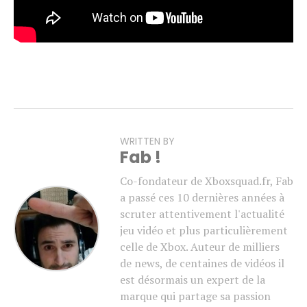
WRITTEN BY
Fab !
Co-fondateur de Xboxsquad.fr, Fab
a passé ces 10 dernières années à
scruter attentivement l'actualité
jeu vidéo et plus particulièrement
celle de Xbox. Auteur de milliers
de news, de centaines de vidéos il
est désormais un expert de la
marque qui partage sa passion