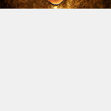
Le dossier des licenciements à venir chez Xbox continue
d’alimenter l’inquiétude, et Jason Schreier vient
d’apporter un nouvel éclairage sur la question. Le
journaliste de Bloomberg, réputé pour la fiabilité de ses
sources, a publié une vidéo YouTube de trente minutes
dans laquelle il revient sur les difficultés traversées par
la division ces dernières années, avant d’aborder la
situation actuelle. Et spoiler : il n’y a rien de réjouissant
à venir.
Schreier confirme donc que des vagues de licenciements
massives sont attendues à la fin de l’année fiscale de
Microsoft, le 30 juin. Comme annoncé depuis plusieurs
jours, Compulsion Games (
South of Midnight
), Double
Fine (
Kiln
,
Keeper
) et Ninja Theory (
Hellblade
), seraient