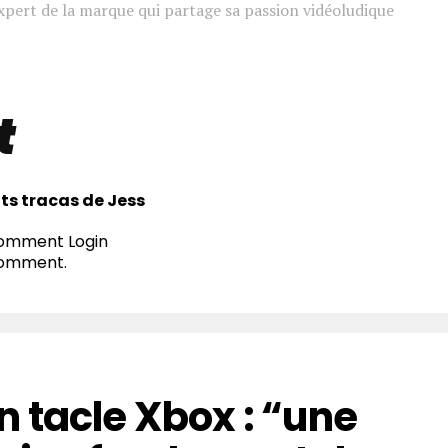
xpert de la marque qui partage sa passion vidéoludique
t
its tracas de Jess
 comment
Login
comment.
 tacle Xbox : “une