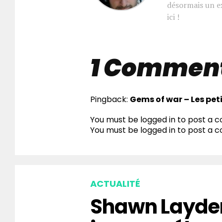
désormais un e
ici !
1 Commen
Pingback:
Gems of war – Les pet
You must be logged in to post a
You must be
logged in
to post a 
ACTUALITÉ
Shawn Layden