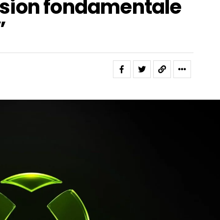
sion fondamentale
”