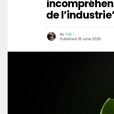
incompréhen
de l’industrie
By
Fab !
Published
18 June 2026