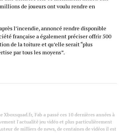
illions de joueurs ont voulu rendre en
 après l’incendie, annoncé rendre disponible
ciété française a également préciser offrir 500
on de la toiture et qu’elle serait “plus
rtise par tous les moyens”.
e Xboxsquad.fr, Fab a passé ces 10 dernières années à
vement l'actualité jeu vidéo et plus particulièrement
Auteur de milliers de news, de centaines de vidéos il est