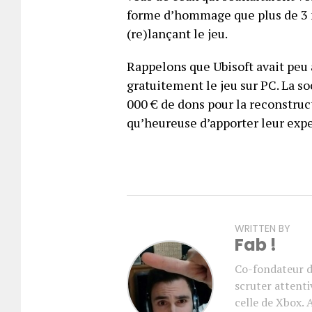
forme d’hommage que plus de 3 m
(re)lançant le jeu.
Rappelons que Ubisoft avait peu
gratuitement le jeu sur PC. La so
000 € de dons pour la reconstructi
qu’heureuse d’apporter leur expe
WRITTEN BY
Fab !
Co-fondateur d
scruter attenti
celle de Xbox. 