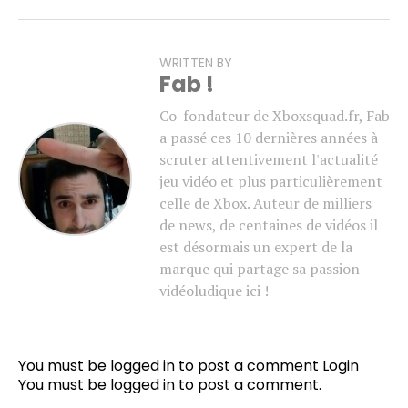
WRITTEN BY
Fab !
Co-fondateur de Xboxsquad.fr, Fab
a passé ces 10 dernières années à
scruter attentivement l'actualité
jeu vidéo et plus particulièrement
celle de Xbox. Auteur de milliers
de news, de centaines de vidéos il
est désormais un expert de la
marque qui partage sa passion
vidéoludique ici !
You must be logged in to post a comment
Login
You must be
logged in
to post a comment.