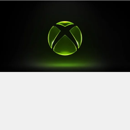
Après le
Xbox Games Showcase
de début juin, direction
l’Allemagne pour la prochaine grande échéance de
l’année vidéoludique. Car oui, Xbox a confirmé sa
présence à la Gamescom 2026, qui se tiendra du 26 au
30 août à Cologne.