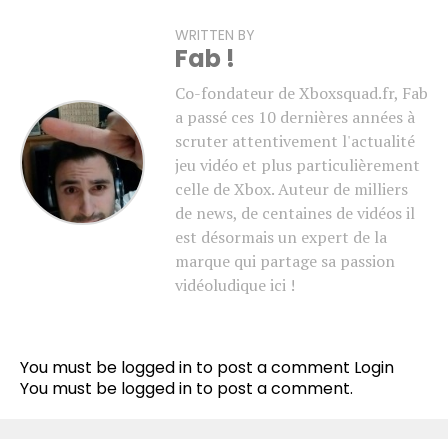
WRITTEN BY
Fab !
Co-fondateur de Xboxsquad.fr, Fab
a passé ces 10 dernières années à
scruter attentivement l'actualité
jeu vidéo et plus particulièrement
celle de Xbox. Auteur de milliers
de news, de centaines de vidéos il
est désormais un expert de la
marque qui partage sa passion
vidéoludique ici !
You must be logged in to post a comment
Login
You must be
logged in
to post a comment.