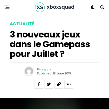
Flipboard
Reddit
Pinterest
ACTUALITÉ
Whatsapp
3 nouveaux jeux
Email
dans le Gamepass
pour Juillet ?
By
djpj57
Published
18 June 2019