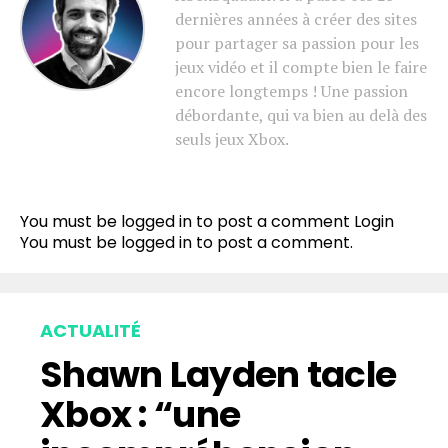
dernières années à créer des sites
pour partager sa passion pour les
jeux vidéo et il compte bien le faire
encore longtemps ! Une passion
débordante, qui va bien au delà des
seuls jeux Xbox.
You must be logged in to post a comment
Login
You must be
logged in
to post a comment.
ACTUALITÉ
Shawn Layden tacle
Xbox : “une