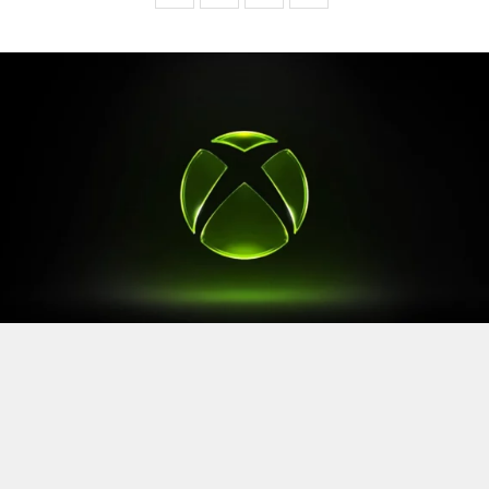
Après le
Xbox Games Showcase
de début juin, direction
l’Allemagne pour la prochaine grande échéance de
l’année vidéoludique. Car oui, Xbox a confirmé sa
présence à la Gamescom 2026, qui se tiendra du 26 au