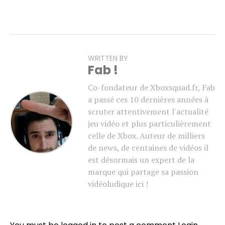
WRITTEN BY
Fab !
Co-fondateur de Xboxsquad.fr, Fab
a passé ces 10 dernières années à
scruter attentivement l'actualité
jeu vidéo et plus particulièrement
celle de Xbox. Auteur de milliers
de news, de centaines de vidéos il
est désormais un expert de la
marque qui partage sa passion
vidéoludique ici !