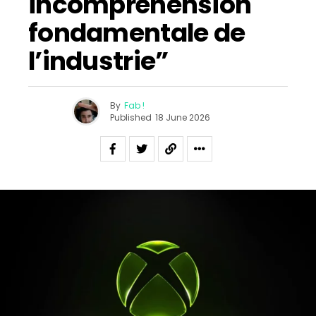
incompréhension
fondamentale de
l’industrie”
By
Fab !
Published
18 June 2026