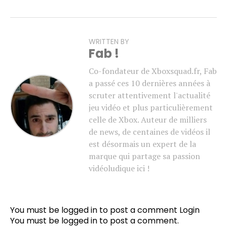
WRITTEN BY
Fab !
Co-fondateur de Xboxsquad.fr, Fab
a passé ces 10 dernières années à
scruter attentivement l'actualité
jeu vidéo et plus particulièrement
celle de Xbox. Auteur de milliers
de news, de centaines de vidéos il
est désormais un expert de la
marque qui partage sa passion
vidéoludique ici !
You must be logged in to post a comment
Login
You must be
logged in
to post a comment.