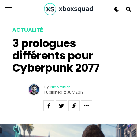
Flipboard
Reddit
ACTUALITÉ
Pinterest
3 prologues
Whatsapp
différents pour
Email
Cyberpunk 2077
By
NicoPottier
Published
2 July 2019