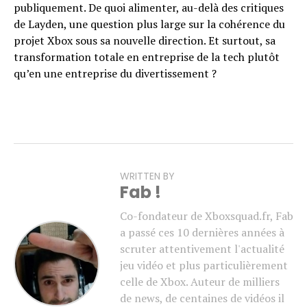
publiquement. De quoi alimenter, au-delà des critiques
de Layden, une question plus large sur la cohérence du
projet Xbox sous sa nouvelle direction. Et surtout, sa
transformation totale en entreprise de la tech plutôt
qu’en une entreprise du divertissement ?
WRITTEN BY
Fab !
Co-fondateur de Xboxsquad.fr, Fab
a passé ces 10 dernières années à
scruter attentivement l'actualité
jeu vidéo et plus particulièrement
celle de Xbox. Auteur de milliers
de news, de centaines de vidéos il