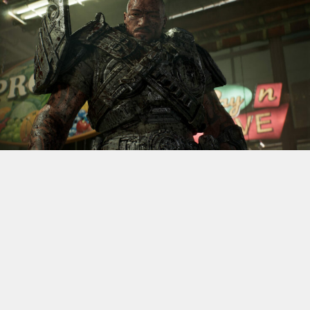
S’il fallait retenir un seul jeu du dernier
Xbox Games
Showcase,
beaucoup citeraient
Gears of War: E-Day
. Et
ça tombe bien, l’exclusivité console de The Coalition
était de retour aujourd’hui, cette fois à l’occasion du
State of Unreal 2026. A la clé : une nouvelle démo
technique mettant en avant, naturellement, la
puissance d’Unreal Engine.