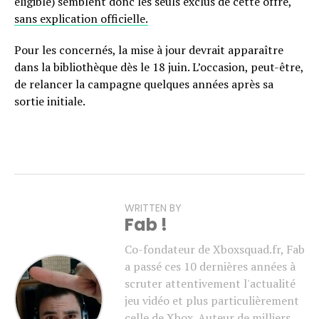
éligible) semblent donc les seuls exclus de cette offre,
sans explication officielle.
Pour les concernés, la mise à jour devrait apparaître
dans la bibliothèque dès le 18 juin. L’occasion, peut-être,
de relancer la campagne quelques années après sa
sortie initiale.
WRITTEN BY
Fab !
Co-fondateur de Xboxsquad.fr, Fab
a passé ces 10 dernières années à
scruter attentivement l'actualité
jeu vidéo et plus particulièrement
celle de Xbox. Auteur de milliers