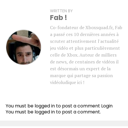
WRITTEN BY
Fab !
Co-fondateur de Xboxsquad.fr, Fab
a passé ces 10 dernières années à
scruter attentivement l'actualité
jeu vidéo et plus particulièrement
celle de Xbox. Auteur de milliers
de news, de centaines de vidéos il
est désormais un expert de la
marque qui partage sa passion
vidéoludique ici !
You must be logged in to post a comment
Login
You must be
logged in
to post a comment.