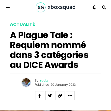
ACTUALITÉ
A Plague Tale :
Requiem nommé
dans 3 catégories
Flipboard
au DICE Awards
Reddit
Pinterest
Whatsapp
By
Yucky
Published
20 January 2023
Email