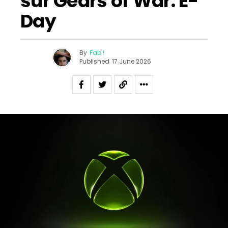
sur Gears of War: E-
Day
By
Fab !
Published
17 June 2026