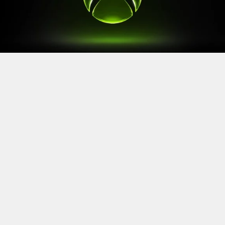
Après le
Xbox Games Showcase
de début juin, direction
l’Allemagne pour la prochaine grande échéance de
l’année vidéoludique. Car oui, Xbox a confirmé sa
présence à la Gamescom 2026, qui se tiendra du 26 au
30 août à Cologne.
Comme à son habitude, la marque y disposera d’un
stand permettant d’essayer ses prochaines sorties. Et si
Xbox reste discret sur le line-up présent, on sait déjà
que
Gears of War: E-Day
y aura une place particulière. Le
titre de The Coalition y sera en effet présent avec une
démo de sa campagne solo.