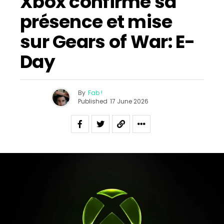
Xbox confirme sa
présence et mise
sur Gears of War: E-
Day
By
Fab !
Published
17 June 2026