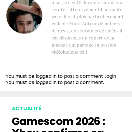
a passé ces 10 dernières années à
scruter attentivement l'actualité
jeu vidéo et plus particulièrement
celle de Xbox. Auteur de milliers
de news, de centaines de vidéos il
est désormais un expert de la
marque qui partage sa passion
vidéoludique ici !
You must be logged in to post a comment
Login
You must be
logged in
to post a comment.
ACTUALITÉ
Gamescom 2026 :