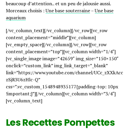
Pinterest
beaucoup d’attention.. et un peu de jalousie aussi.
Morceaux choisis :
Une base souterraine
–
Une base
Whatsapp
aquarium
Email
[/vc_column_text][/vc_column][/vc_row][vc_row
content_placement=”middle”][vc_column]
[vc_empty_space][/vc_column][/vc_row][vc_row
content_placement=”top”][vc_column width=”1/4″]
[vc_single_image image=”42659″ img_size=”150×150″
onclick=”custom_link” img_link_target=”_blank”
link=”https://www.youtube.com/channel/UCc_zXXkAcc
zSjR3U6zHlc-Q”
css=”.vc_custom_1548948935177{padding-top: 10px
!important;}”][/vc_column][vc_column width=”3/4″]
[vc_column_text]
Les Recettes Pompettes