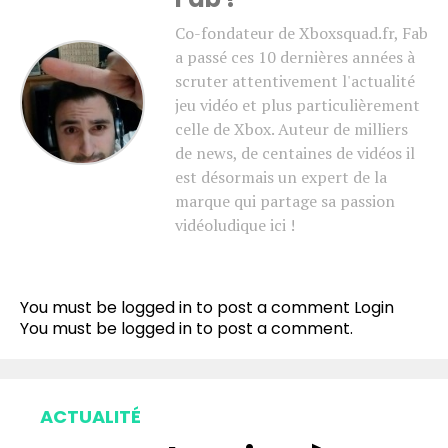
Co-fondateur de Xboxsquad.fr, Fab
a passé ces 10 dernières années à
scruter attentivement l'actualité
jeu vidéo et plus particulièrement
celle de Xbox. Auteur de milliers
de news, de centaines de vidéos il
est désormais un expert de la
marque qui partage sa passion
vidéoludique ici !
You must be logged in to post a comment
Login
You must be
logged in
to post a comment.
ACTUALITÉ