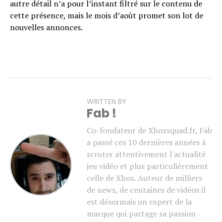
autre détail n’a pour l’instant filtré sur le contenu de
cette présence, mais le mois d’août promet son lot de
nouvelles annonces.
WRITTEN BY
Fab !
Co-fondateur de Xboxsquad.fr, Fab
a passé ces 10 dernières années à
scruter attentivement l'actualité
jeu vidéo et plus particulièrement
celle de Xbox. Auteur de milliers
de news, de centaines de vidéos il
est désormais un expert de la
marque qui partage sa passion