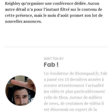
Keighley qu’organiser une conférence dédiée. Aucun
autre détail n’a pour l’instant filtré sur le contenu de
cette présence, mais le mois d’août promet son lot de
nouvelles annonces.
WRITTEN BY
Fab !
Co-fondateur de Xboxsquad.fr, Fab
a passé ces 10 dernières années à
scruter attentivement l'actualité
jeu vidéo et plus particulièrement
celle de Xbox. Auteur de milliers
de news, de centaines de vidéos il
est désormais un expert de la