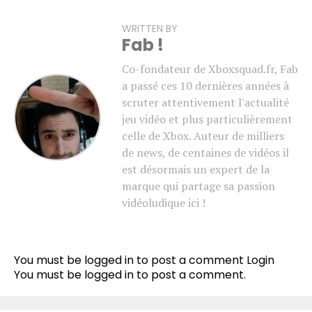
WRITTEN BY
Fab !
Co-fondateur de Xboxsquad.fr, Fab
a passé ces 10 dernières années à
scruter attentivement l'actualité
jeu vidéo et plus particulièrement
celle de Xbox. Auteur de milliers
de news, de centaines de vidéos il
est désormais un expert de la
marque qui partage sa passion
vidéoludique ici !
You must be logged in to post a comment
Login
You must be
logged in
to post a comment.