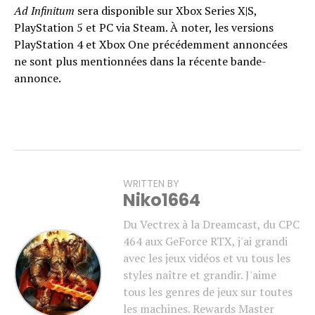
Ad Infinitum
sera disponible sur Xbox Series X|S,
PlayStation 5 et PC via Steam. À noter, les versions
PlayStation 4 et Xbox One précédemment annoncées
ne sont plus mentionnées dans la récente bande-
annonce.
WRITTEN BY
Niko1664
Du Vectrex à la Dreamcast, du CPC
464 aux GeForce RTX, j'ai grandi
avec les jeux vidéos et vu tous les
styles naître et grandir. J'aime
tous les genres de jeux sur toutes
les machines. Rewards Master