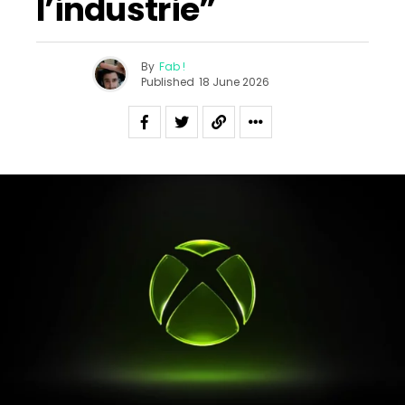
l’industrie”
By
Fab !
Published
18 June 2026