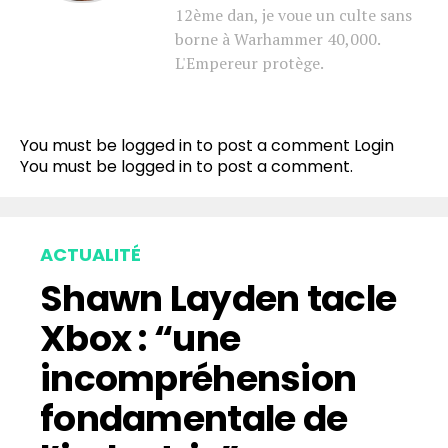
12ème dan, je voue un culte sans
borne à Warhammer 40,000.
L'Empereur protège.
You must be logged in to post a comment
Login
You must be
logged in
to post a comment.
ACTUALITÉ
Shawn Layden tacle
Xbox : “une
incompréhension
fondamentale de