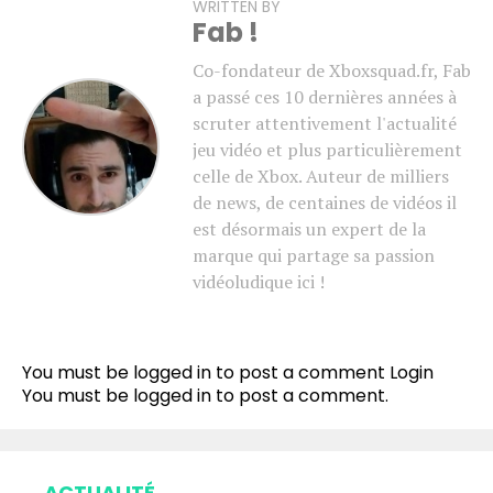
WRITTEN BY
Fab !
Co-fondateur de Xboxsquad.fr, Fab
a passé ces 10 dernières années à
scruter attentivement l'actualité
jeu vidéo et plus particulièrement
celle de Xbox. Auteur de milliers
de news, de centaines de vidéos il
est désormais un expert de la
marque qui partage sa passion
vidéoludique ici !
You must be logged in to post a comment
Login
You must be
logged in
to post a comment.
ACTUALITÉ