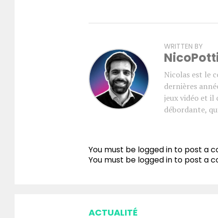
WRITTEN BY
NicoPott
Nicolas est le 
dernières année
jeux vidéo et i
débordante, qui
You must be logged in to post a
You must be
logged in
to post a 
ACTUALITÉ