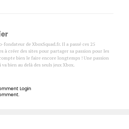
ier
co-fondateur de XboxSquad.fr. Il a passé ces 25
s à créer des sites pour partager sa passion pour les
l compte bien le faire encore longtemps ! Une passion
 va bien au delà des seuls jeux Xbox.
 comment
Login
comment.