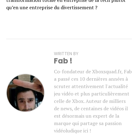
transformation totale en entreprise de la tech plutôt
qu’en une entreprise du divertissement ?
WRITTEN BY
Fab !
Co-fondateur de Xboxsquad.fr, Fab
a passé ces 10 dernières années à
scruter attentivement l'actualité
jeu vidéo et plus particulièrement
celle de Xbox. Auteur de milliers
de news, de centaines de vidéos il
est désormais un expert de la
marque qui partage sa passion
vidéoludique ici !