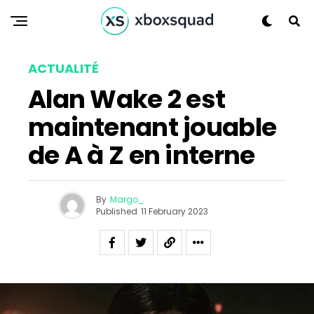
ACTUALITÉ
Alan Wake 2 est
Flipboard
maintenant jouable
Reddit
de A à Z en interne
Pinterest
Whatsapp
Email
By
Margo_
Published
11 February 2023