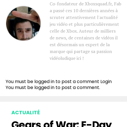
Co-fondateur de Xboxsquad.fr, Fab
a passé ces 10 dernières années à
scruter attentivement l'actualité
jeu vidéo et plus particulièrement
celle de Xbox. Auteur de milliers
de news, de centaines de vidéos il
est désormais un expert de la
marque qui partage sa passion
vidéoludique ici !
You must be logged in to post a comment
Login
You must be
logged in
to post a comment.
ACTUALITÉ
Gears of War: E-Day