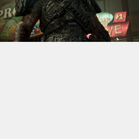
S’il fallait retenir un seul jeu du dernier
Xbox Games
Showcase,
beaucoup citeraient
Gears of War: E-Day
. Et
ça tombe bien, l’exclusivité console de The Coalition
était de retour aujourd’hui, cette fois à l’occasion du
State of Unreal 2026. A la clé : une nouvelle démo
technique mettant en avant, naturellement, la
puissance d’Unreal Engine.
Cette séquence, confirmée comme tournant sur Xbox
Series X à 60 images par seconde, a été commentée par