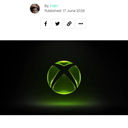
By
Fab !
Published
17 June 2026