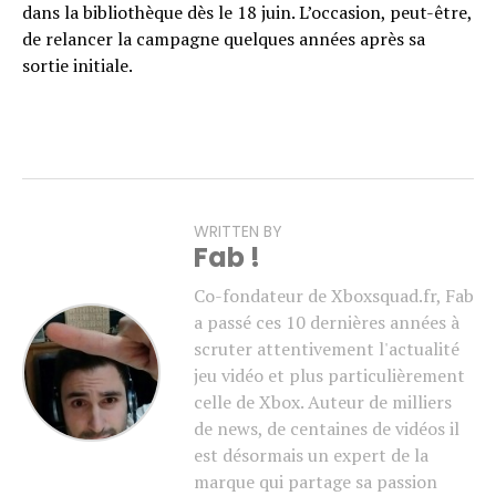
dans la bibliothèque dès le 18 juin. L’occasion, peut-être,
de relancer la campagne quelques années après sa
sortie initiale.
WRITTEN BY
Fab !
Co-fondateur de Xboxsquad.fr, Fab
a passé ces 10 dernières années à
scruter attentivement l'actualité
jeu vidéo et plus particulièrement
celle de Xbox. Auteur de milliers
de news, de centaines de vidéos il
est désormais un expert de la
marque qui partage sa passion