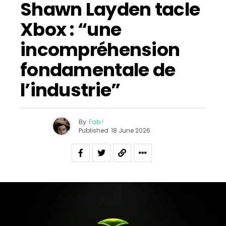
Shawn Layden tacle
Xbox : “une
incompréhension
fondamentale de
l’industrie”
By
Fab !
Published
18 June 2026