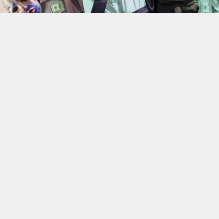
En 2022, Rockstar Games
dévoilaient les versions Xbox
Series X et Series S de
Grand Theft Auto V
.
Des versions
qui bénéficiant d’améliorations visuelles et techniques
par rapport aux moutures Xbox One mais qui n’était
alors pas gratuite. 4 ans plus tard, l’éditeur change sa
politique : à partir du 18 juin, elle ne coûtera plus rien, à
condition de posséder la version numérique du jeu sur
Xbox One.
C’est donc Rockstar qui a confirmé l’information. Les
détenteurs de la version PS4, quelle qu’elle soit, ou de la
version numérique Xbox One de GTA V pourront passer
gratuitement aux versions PS5 ou Xbox Series X|S. Cette
offre permettra naturellement de migrer aussi leur
progression en Story Mode et en ligne. Une annonce qui