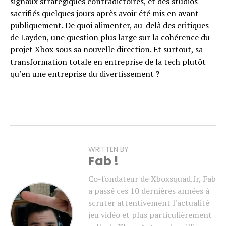
signaux stratégiques contradictoires, et des studios
sacrifiés quelques jours après avoir été mis en avant
publiquement. De quoi alimenter, au-delà des critiques
de Layden, une question plus large sur la cohérence du
projet Xbox sous sa nouvelle direction. Et surtout, sa
transformation totale en entreprise de la tech plutôt
qu’en une entreprise du divertissement ?
WRITTEN BY
Fab !
Co-fondateur de Xboxsquad.fr, Fab
a passé ces 10 dernières années à
scruter attentivement l'actualité
jeu vidéo et plus particulièrement