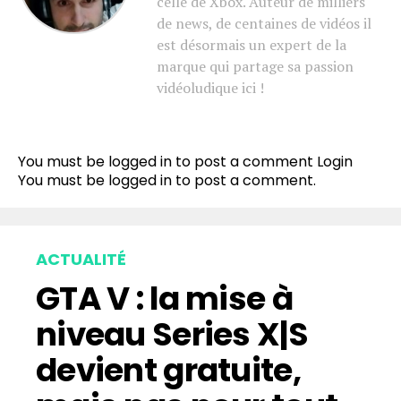
celle de Xbox. Auteur de milliers
de news, de centaines de vidéos il
est désormais un expert de la
marque qui partage sa passion
vidéoludique ici !
You must be logged in to post a comment
Login
You must be
logged in
to post a comment.
ACTUALITÉ
GTA V : la mise à
niveau Series X|S
devient gratuite,