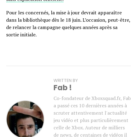
Pour les concernés, la mise à jour devrait apparaître
dans la bibliothèque dès le 18 juin. L’occasion, peut-être,
de relancer la campagne quelques années après sa
sortie initiale.
WRITTEN BY
Fab !
Co-fondateur de Xboxsquad.fr, Fab
a passé ces 10 dernières années à
scruter attentivement l'actualité
jeu vidéo et plus particulièrement
celle de Xbox. Auteur de milliers
de news, de centaines de vidéos il