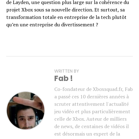
de Layden, une question plus large sur la cohérence du
projet Xbox sous sa nouvelle direction. Et surtout, sa
transformation totale en entreprise de la tech plutôt
qu’en une entreprise du divertissement ?
WRITTEN BY
Fab !
Co-fondateur de Xboxsquad.fr, Fab
a passé ces 10 dernières années à
scruter attentivement l'actualité
jeu vidéo et plus particulièrement
celle de Xbox. Auteur de milliers
de news, de centaines de vidéos il
est désormais un expert de la