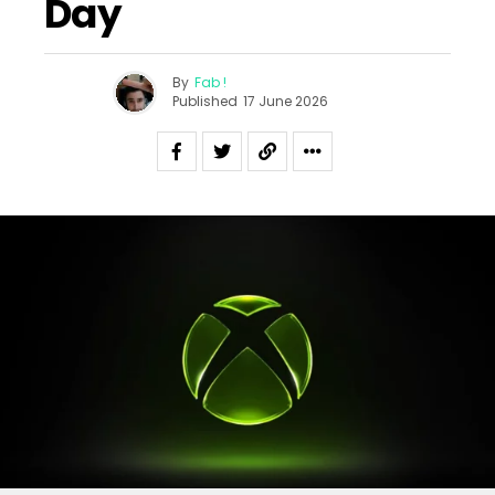
Day
By
Fab !
Published
17 June 2026