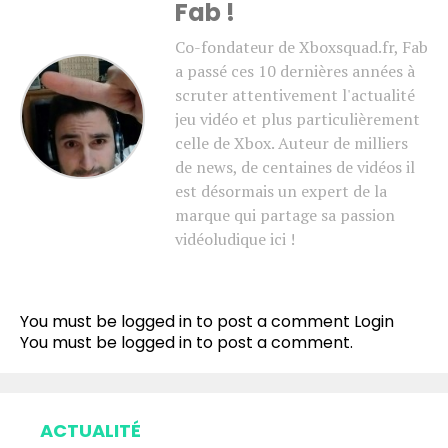
Fab !
Co-fondateur de Xboxsquad.fr, Fab
a passé ces 10 dernières années à
scruter attentivement l'actualité
jeu vidéo et plus particulièrement
celle de Xbox. Auteur de milliers
de news, de centaines de vidéos il
est désormais un expert de la
marque qui partage sa passion
vidéoludique ici !
You must be logged in to post a comment
Login
You must be
logged in
to post a comment.
ACTUALITÉ