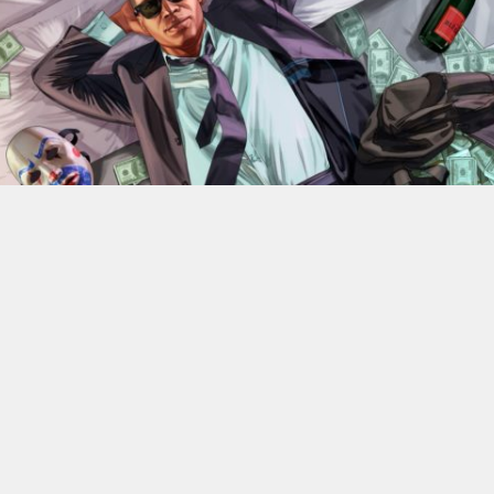
En 2022, Rockstar Games
dévoilaient les versions Xbox
Series X et Series S de
Grand Theft Auto V
.
Des versions
qui bénéficiant d’améliorations visuelles et techniques
par rapport aux moutures Xbox One mais qui n’était
alors pas gratuite. 4 ans plus tard, l’éditeur change sa
politique : à partir du 18 juin, elle ne coûtera plus rien, à
condition de posséder la version numérique du jeu sur
Xbox One.