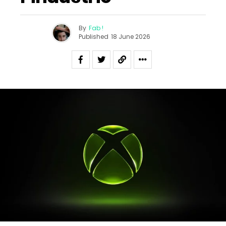
By
Fab !
Published
18 June 2026