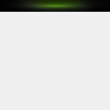
Après le
Xbox Games Showcase
de début juin, direction
l’Allemagne pour la prochaine grande échéance de
l’année vidéoludique. Car oui, Xbox a confirmé sa
présence à la Gamescom 2026, qui se tiendra du 26 au
30 août à Cologne.
Comme à son habitude, la marque y disposera d’un
stand permettant d’essayer ses prochaines sorties. Et si
Xbox reste discret sur le line-up présent, on sait déjà
que
Gears of War: E-Day
y aura une place particulière. Le
titre de The Coalition y sera en effet présent avec une
démo de sa campagne solo.
https://twitter.com/XboxFR/status/20672341