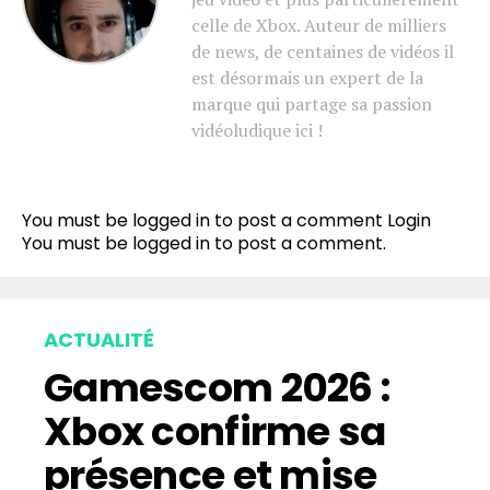
celle de Xbox. Auteur de milliers
de news, de centaines de vidéos il
est désormais un expert de la
marque qui partage sa passion
vidéoludique ici !
You must be logged in to post a comment
Login
You must be
logged in
to post a comment.
ACTUALITÉ
Gamescom 2026 :
Xbox confirme sa
présence et mise