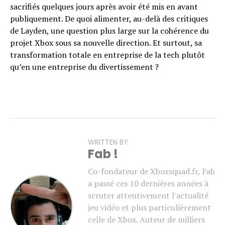
sacrifiés quelques jours après avoir été mis en avant
publiquement. De quoi alimenter, au-delà des critiques
de Layden, une question plus large sur la cohérence du
projet Xbox sous sa nouvelle direction. Et surtout, sa
transformation totale en entreprise de la tech plutôt
qu’en une entreprise du divertissement ?
WRITTEN BY
Fab !
Co-fondateur de Xboxsquad.fr, Fab
a passé ces 10 dernières années à
scruter attentivement l'actualité
jeu vidéo et plus particulièrement
celle de Xbox. Auteur de milliers