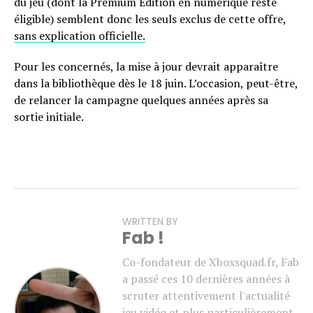
du jeu (dont la Premium Edition en numérique reste
éligible) semblent donc les seuls exclus de cette offre,
sans explication officielle.
Pour les concernés, la mise à jour devrait apparaître
dans la bibliothèque dès le 18 juin. L’occasion, peut-être,
de relancer la campagne quelques années après sa
sortie initiale.
WRITTEN BY
Fab !
Co-fondateur de Xboxsquad.fr, Fab
a passé ces 10 dernières années à
scruter attentivement l'actualité
jeu vidéo et plus particulièrement