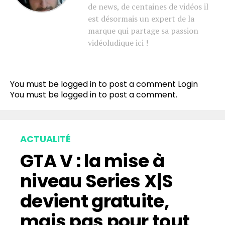
de news, de centaines de vidéos il
est désormais un expert de la
marque qui partage sa passion
vidéoludique ici !
You must be logged in to post a comment
Login
You must be
logged in
to post a comment.
ACTUALITÉ
GTA V : la mise à
niveau Series X|S
devient gratuite,
mais pas pour tout