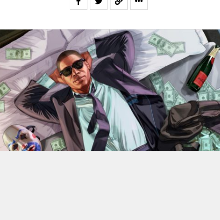
En 2022, Rockstar Games
dévoilaient les versions Xbox
Series X et Series S de
Grand Theft Auto V
.
Des versions
qui bénéficiant d’améliorations visuelles et techniques