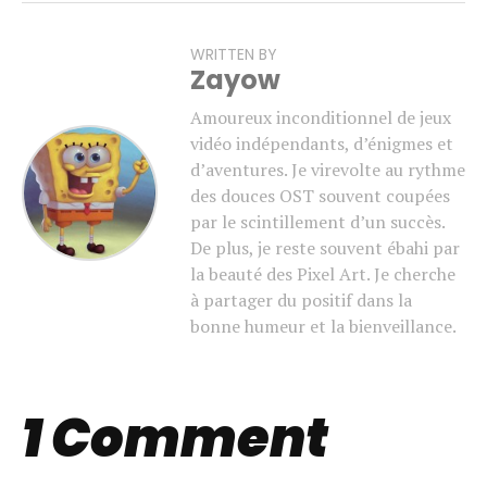
WRITTEN BY
Zayow
Amoureux inconditionnel de jeux
vidéo indépendants, d’énigmes et
d’aventures. Je virevolte au rythme
des douces OST souvent coupées
par le scintillement d’un succès.
De plus, je reste souvent ébahi par
la beauté des Pixel Art. Je cherche
à partager du positif dans la
bonne humeur et la bienveillance.
1 Comment