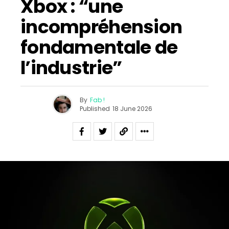
Xbox : “une
incompréhension
fondamentale de
l’industrie”
By
Fab !
Published
18 June 2026