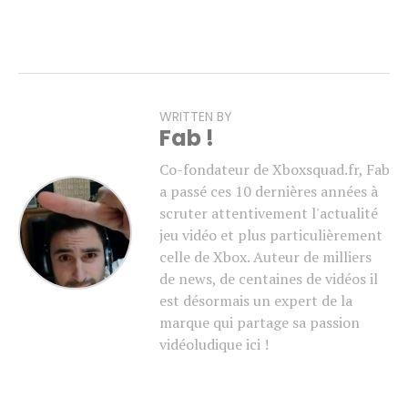
WRITTEN BY
Fab !
Co-fondateur de Xboxsquad.fr, Fab
a passé ces 10 dernières années à
scruter attentivement l'actualité
jeu vidéo et plus particulièrement
celle de Xbox. Auteur de milliers
de news, de centaines de vidéos il
est désormais un expert de la
marque qui partage sa passion
vidéoludique ici !