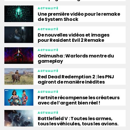
ACTUALITÉ
Une première vidéo pour le remake
de System Shock
ACTUALITÉ
De nouvelles vidéos et images
pour Resident Evil 2 Remake
ACTUALITÉ
Onimusha : Warlords montre du
gameplay
ACTUALITÉ
Red Dead Redemption 2 : les PNJ
agiront de manière inédites
ACTUALITÉ
Fortnite récompense les créateurs
avec de l’argent bien réel !
ACTUALITÉ
Battlefield V : Toutes les armes,
tous les véhicules, tous les avions.