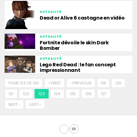
ACTUALITÉ
Dead or Alive 6 castagne en vidéo
ACTUALITÉ
Fortnite dévoile le skin Dark
Bomber
ACTUALITÉ
Lego Red Dead : le fan concept
impressionnant
PAGE 123 OF 130
« FIRST
‹ PREVIOUS
119
120
121
122
123
124
125
126
127
NEXT ›
LAST »