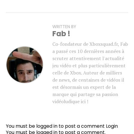
WRITTEN BY
Fab !
Co-fondateur de Xboxsquad.fr, Fab
a passé ces 10 dernières années à
scruter attentivement l'actualité
jeu vidéo et plus particulièrement
celle de Xbox. Auteur de milliers
de news, de centaines de vidéos il
est désormais un expert de la
marque qui partage sa passion
vidéoludique ici !
You must be logged in to post a comment
Login
You must be
logged in
to post a comment.