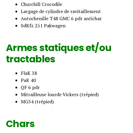
Churchill Crocodile
Largage de cylindre de ravitaillement
Autochenille T48 GMC 6 pdr antichar
SdKfz 251 Pakwagen
Armes statiques et/ou
tractables
FlaK 38
PaK 40
QF 6 pdr
Mitrailleuse lourde Vickers (trépied)
MG34 (trépied)
Chars