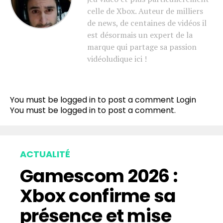
celle de Xbox. Auteur de milliers
de news, de centaines de vidéos il
est désormais un expert de la
marque qui partage sa passion
vidéoludique ici !
You must be logged in to post a comment
Login
You must be
logged in
to post a comment.
ACTUALITÉ
Gamescom 2026 :
Xbox confirme sa
présence et mise