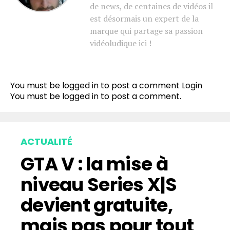
de news, de centaines de vidéos il
est désormais un expert de la
marque qui partage sa passion
vidéoludique ici !
You must be logged in to post a comment
Login
You must be
logged in
to post a comment.
ACTUALITÉ
GTA V : la mise à
niveau Series X|S
devient gratuite,
mais pas pour tout