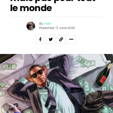
le monde
By
Fab !
Published
17 June 2026