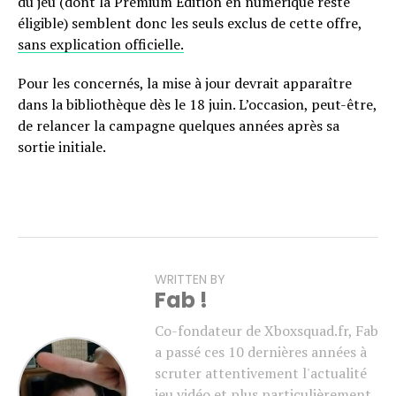
du jeu (dont la Premium Edition en numérique reste
éligible) semblent donc les seuls exclus de cette offre,
sans explication officielle.
Pour les concernés, la mise à jour devrait apparaître
dans la bibliothèque dès le 18 juin. L’occasion, peut-être,
de relancer la campagne quelques années après sa
sortie initiale.
WRITTEN BY
Fab !
Co-fondateur de Xboxsquad.fr, Fab
a passé ces 10 dernières années à
scruter attentivement l'actualité
jeu vidéo et plus particulièrement