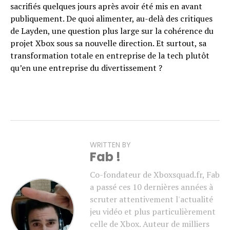
sacrifiés quelques jours après avoir été mis en avant
publiquement. De quoi alimenter, au-delà des critiques
de Layden, une question plus large sur la cohérence du
projet Xbox sous sa nouvelle direction. Et surtout, sa
transformation totale en entreprise de la tech plutôt
qu’en une entreprise du divertissement ?
WRITTEN BY
Fab !
Co-fondateur de Xboxsquad.fr, Fab
a passé ces 10 dernières années à
scruter attentivement l'actualité
jeu vidéo et plus particulièrement
celle de Xbox. Auteur de milliers