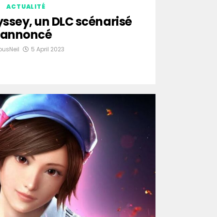
ACTUALITÉ
ssey, un DLC scénarisé
annoncé
ousNeil
5 April 2023