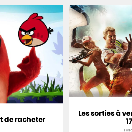
Les sorties à ve
nt de racheter
1
Ferr