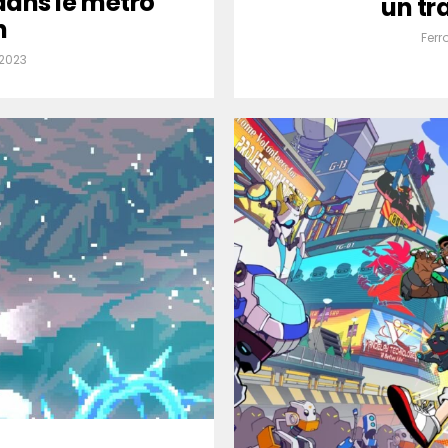
 dans le métro
un tr
n
Ferr
 2023