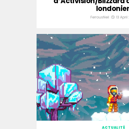
d’Activision/Blizzard
londonie
FerrousNeil
13 April
ACTUALITÉ