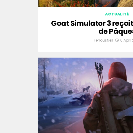
ACTUALITÉ
Goat Simulator 3 reçoit
de Pâque
FerrousNeil
6 April