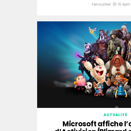
FerrousNeil
15 April
ACTUALITÉ
Microsoft affiche l’