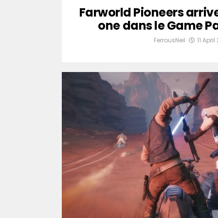
Farworld Pioneers arriv
one dans le Game Pa
FerrousNeil
11 April