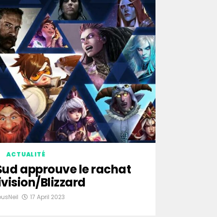
ACTUALITÉ
 Sud approuve le rachat
ivision/Blizzard
ousNeil
17 April 2023