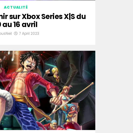
ACTUALITÉ
nir sur Xbox Series X|S du
0 au 16 avril
ousNeil
7 April 2023