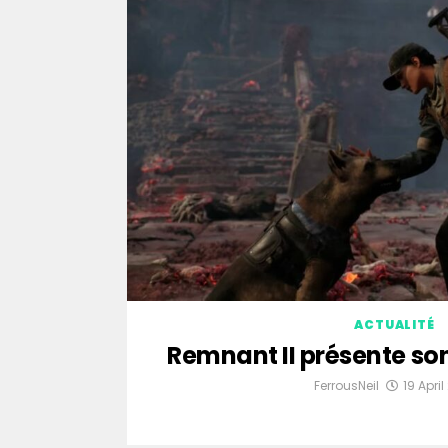
ACTUALITÉ
Remnant II présente so
FerrousNeil
19 April