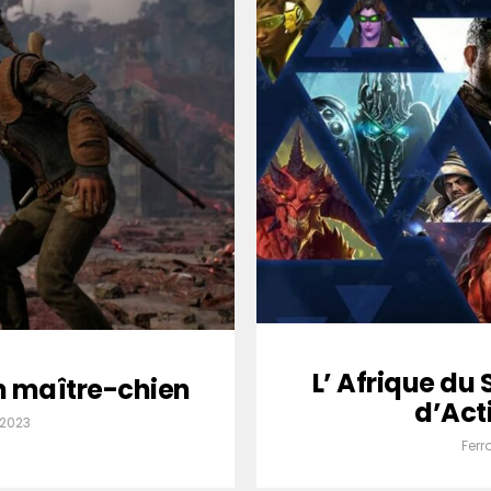
L’ Afrique du
n maître-chien
d’Act
 2023
Ferr