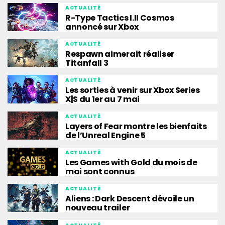
ACTUALITÉ
R-Type Tactics I.II Cosmos
annoncé sur Xbox
ACTUALITÉ
Respawn aimerait réaliser
Titanfall 3
ACTUALITÉ
Les sorties à venir sur Xbox Series
X|S du 1er au 7 mai
ACTUALITÉ
Layers of Fear montre les bienfaits
de l’Unreal Engine 5
ACTUALITÉ
Les Games with Gold du mois de
mai sont connus
ACTUALITÉ
Aliens : Dark Descent dévoile un
nouveau trailer