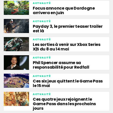
ACTUALITÉ
Focus annonce que Dordogne
arrivera en juin
ACTUALITÉ
Payday 3, le premier teaser trailer
est là
ACTUALITÉ
Les sorties à venir sur Xbox Series
X|S du 8 au 14 mai
ACTUALITÉ
Phil Spencer assume sa
responsabilité pour Redfall
ACTUALITÉ
Ces six jeux quittent le Game Pass
le 15 mai
ACTUALITÉ
Ces quatre jeux rejoignent le
Game Pass dans les prochains
jours