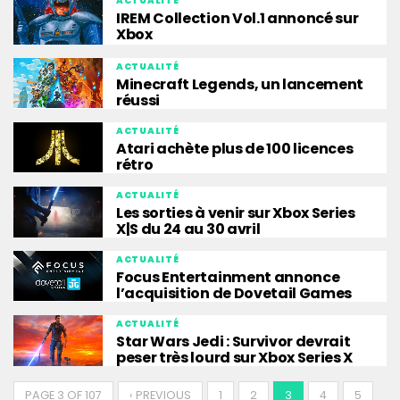
ACTUALITÉ
IREM Collection Vol.1 annoncé sur
Xbox
ACTUALITÉ
Minecraft Legends, un lancement
réussi
ACTUALITÉ
Atari achète plus de 100 licences
rétro
ACTUALITÉ
Les sorties à venir sur Xbox Series
X|S du 24 au 30 avril
ACTUALITÉ
Focus Entertainment annonce
l’acquisition de Dovetail Games
ACTUALITÉ
Star Wars Jedi : Survivor devrait
peser très lourd sur Xbox Series X
PAGE 3 OF 107
‹ PREVIOUS
1
2
3
4
5