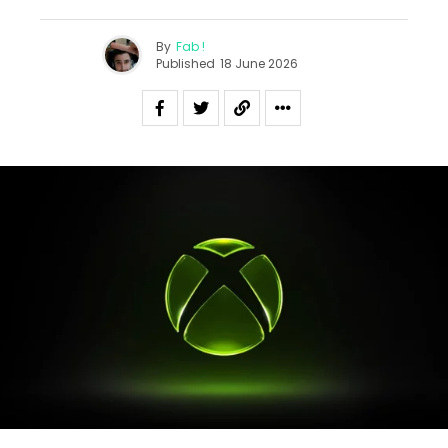
By
Fab !
Published
18 June 2026