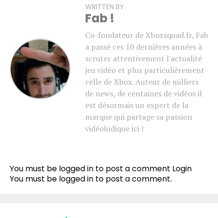
WRITTEN BY
Fab !
Co-fondateur de Xboxsquad.fr, Fab
a passé ces 10 dernières années à
scruter attentivement l'actualité
jeu vidéo et plus particulièrement
celle de Xbox. Auteur de milliers
de news, de centaines de vidéos il
est désormais un expert de la
marque qui partage sa passion
vidéoludique ici !
You must be logged in to post a comment
Login
You must be
logged in
to post a comment.