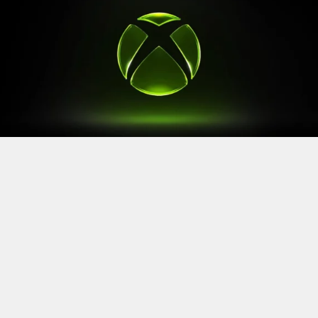
Après le
Xbox Games Showcase
de début juin, direction
l’Allemagne pour la prochaine grande échéance de
l’année vidéoludique. Car oui, Xbox a confirmé sa
présence à la Gamescom 2026, qui se tiendra du 26 au
30 août à Cologne.
Comme à son habitude, la marque y disposera d’un
stand permettant d’essayer ses prochaines sorties. Et si