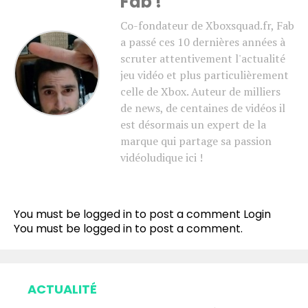
Fab !
Co-fondateur de Xboxsquad.fr, Fab
a passé ces 10 dernières années à
scruter attentivement l'actualité
jeu vidéo et plus particulièrement
celle de Xbox. Auteur de milliers
de news, de centaines de vidéos il
est désormais un expert de la
marque qui partage sa passion
vidéoludique ici !
You must be logged in to post a comment
Login
You must be
logged in
to post a comment.
ACTUALITÉ