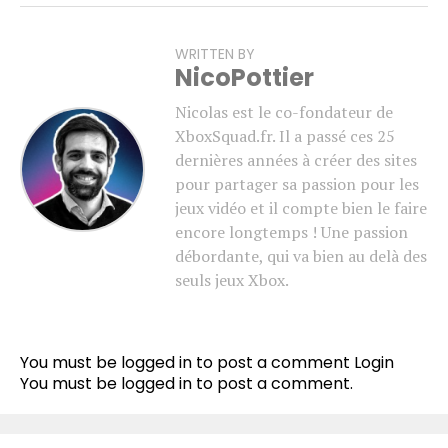
WRITTEN BY
NicoPottier
Nicolas est le co-fondateur de
XboxSquad.fr. Il a passé ces 25
dernières années à créer des sites
pour partager sa passion pour les
jeux vidéo et il compte bien le faire
encore longtemps ! Une passion
débordante, qui va bien au delà des
seuls jeux Xbox.
Flipboard
Reddit
You must be logged in to post a comment
Login
Pinterest
You must be
logged in
to post a comment.
Whatsapp
Email