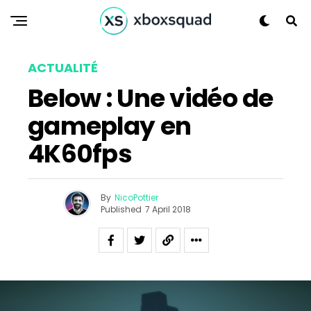
ACTUALITÉ
Below : Une vidéo de
gameplay en
Flipboard
4K60fps
Reddit
Pinterest
By
NicoPottier
Whatsapp
Published
7 April 2018
Email