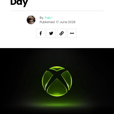
Day
By
Fab !
Published
17 June 2026