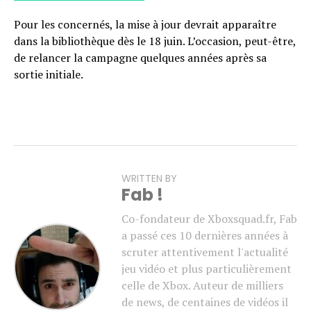
Pour les concernés, la mise à jour devrait apparaître
dans la bibliothèque dès le 18 juin. L’occasion, peut-être,
de relancer la campagne quelques années après sa
sortie initiale.
WRITTEN BY
Fab !
Co-fondateur de Xboxsquad.fr, Fab
a passé ces 10 dernières années à
scruter attentivement l'actualité
jeu vidéo et plus particulièrement
celle de Xbox. Auteur de milliers
de news, de centaines de vidéos il