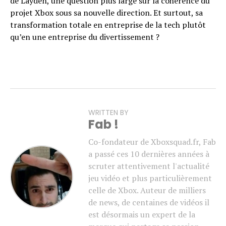
de Layden, une question plus large sur la cohérence du
projet Xbox sous sa nouvelle direction. Et surtout, sa
transformation totale en entreprise de la tech plutôt
qu’en une entreprise du divertissement ?
WRITTEN BY
Fab !
Co-fondateur de Xboxsquad.fr, Fab
a passé ces 10 dernières années à
scruter attentivement l'actualité
jeu vidéo et plus particulièrement
celle de Xbox. Auteur de milliers
de news, de centaines de vidéos il
est désormais un expert de la