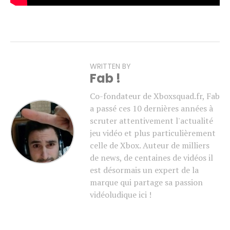
WRITTEN BY
Fab !
Co-fondateur de Xboxsquad.fr, Fab
a passé ces 10 dernières années à
scruter attentivement l'actualité
jeu vidéo et plus particulièrement
celle de Xbox. Auteur de milliers
de news, de centaines de vidéos il
est désormais un expert de la
marque qui partage sa passion
vidéoludique ici !