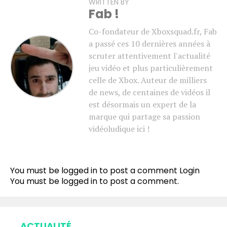
WRITTEN BY
Fab !
Co-fondateur de Xboxsquad.fr, Fab
a passé ces 10 dernières années à
scruter attentivement l'actualité
jeu vidéo et plus particulièrement
celle de Xbox. Auteur de milliers
de news, de centaines de vidéos il
est désormais un expert de la
marque qui partage sa passion
vidéoludique ici !
You must be logged in to post a comment
Login
You must be
logged in
to post a comment.
ACTUALITÉ