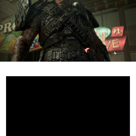
S’il fallait retenir un seul jeu du dernier
Xbox Games
Showcase,
beaucoup citeraient
Gears of War: E-Day
. Et
ça tombe bien, l’exclusivité console de The Coalition
était de retour aujourd’hui, cette fois à l’occasion du
State of Unreal 2026. A la clé : une nouvelle démo
technique mettant en avant, naturellement, la
puissance d’Unreal Engine.