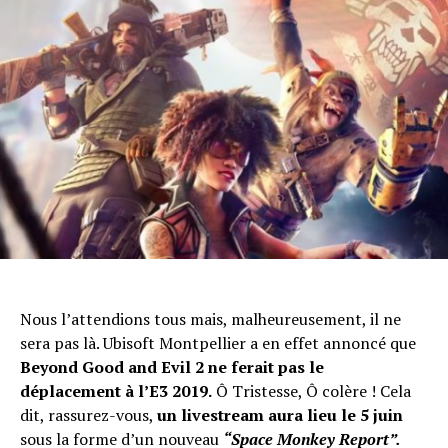
Flipboard
Reddit
Nous l’attendions tous mais, malheureusement, il ne
Pinterest
sera pas là. Ubisoft Montpellier a en effet annoncé que
Whatsapp
Beyond Good and Evil 2 ne ferait pas le
Email
déplacement à l’E3 2019.
Ô Tristesse, Ô colère ! Cela
dit, rassurez-vous,
un livestream aura lieu le 5 juin
sous la forme d’un nouveau
“Space Monkey Report”.