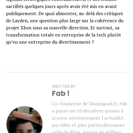
sacrifiés quelques jours après avoir été mis en avant
publiquement. De quoi alimenter, au-delà des critiques
de Layden, une question plus large sur la cohérence du
projet Xbox sous sa nouvelle direction. Et surtout, sa
transformation totale en entreprise de la tech plutôt
qu’en une entreprise du divertissement ?
WRITTEN BY
Fab !
Co-fondateur de Xboxsquad.fr, Fab
a passé ces 10 dernières années à
scruter attentivement l'actualité
jeu vidéo et plus particulièrement
celle de Xbox. Auteur de milliers