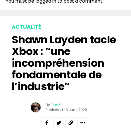
You must be
logged in
to post a comment.
Whatsapp
Email
ACTUALITÉ
Shawn Layden tacle
Xbox : “une
incompréhension
fondamentale de
l’industrie”
By
Fab !
Published
18 June 2026