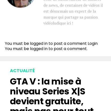
de news, de centaines de vidéos il
est désormais un expert de la
marque qui partage sa passion
vidéoludique ici !
You must be logged in to post a comment
Login
You must be
logged in
to post a comment.
ACTUALITÉ
GTA V : la mise à
niveau Series X|S
devient gratuite,