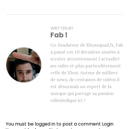
WRITTEN BY
Fab !
Co-fondateur de Xboxsquad.fr, Fab
a passé ces 10 dernières années à
scruter attentivement l'actualité
jeu vidéo et plus particulièrement
celle de Xbox. Auteur de milliers
de news, de centaines de vidéos il
est désormais un expert de la
marque qui partage sa passion
vidéoludique ici !
Flipboard
Reddit
You must be logged in to post a comment
Login
Pinterest