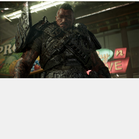
S’il fallait retenir un seul jeu du dernier
Xbox Games
Showcase,
beaucoup citeraient
Gears of War: E-Day
. Et
ça tombe bien, l’exclusivité console de The Coalition
était de retour aujourd’hui, cette fois à l’occasion du
State of Unreal 2026. A la clé : une nouvelle démo