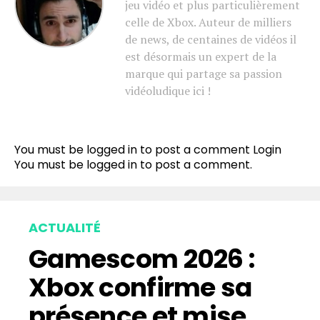
jeu vidéo et plus particulièrement
celle de Xbox. Auteur de milliers
de news, de centaines de vidéos il
est désormais un expert de la
marque qui partage sa passion
vidéoludique ici !
You must be logged in to post a comment
Login
You must be
logged in
to post a comment.
ACTUALITÉ
Gamescom 2026 :
Xbox confirme sa
présence et mise