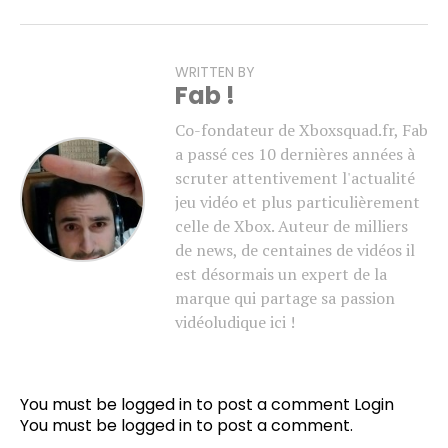
WRITTEN BY
Fab !
Co-fondateur de Xboxsquad.fr, Fab
a passé ces 10 dernières années à
scruter attentivement l'actualité
jeu vidéo et plus particulièrement
celle de Xbox. Auteur de milliers
de news, de centaines de vidéos il
est désormais un expert de la
marque qui partage sa passion
vidéoludique ici !
You must be logged in to post a comment
Login
You must be
logged in
to post a comment.