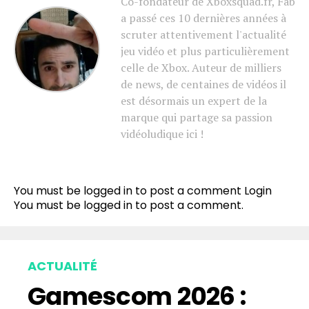
Co-fondateur de Xboxsquad.fr, Fab
a passé ces 10 dernières années à
scruter attentivement l'actualité
jeu vidéo et plus particulièrement
celle de Xbox. Auteur de milliers
de news, de centaines de vidéos il
est désormais un expert de la
marque qui partage sa passion
vidéoludique ici !
You must be logged in to post a comment
Login
You must be
logged in
to post a comment.
ACTUALITÉ
Gamescom 2026 :