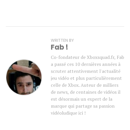
WRITTEN BY
Fab !
Co-fondateur de Xboxsquad.fr, Fab
a passé ces 10 dernières années à
scruter attentivement l'actualité
jeu vidéo et plus particulièrement
celle de Xbox. Auteur de milliers
de news, de centaines de vidéos il
est désormais un expert de la
marque qui partage sa passion
vidéoludique ici !