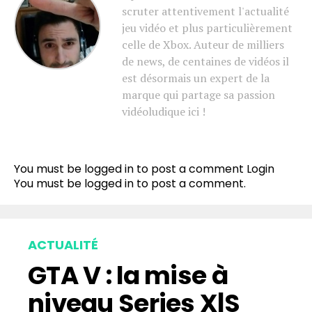
scruter attentivement l'actualité
jeu vidéo et plus particulièrement
celle de Xbox. Auteur de milliers
de news, de centaines de vidéos il
est désormais un expert de la
marque qui partage sa passion
vidéoludique ici !
You must be logged in to post a comment
Login
You must be
logged in
to post a comment.
ACTUALITÉ
GTA V : la mise à
niveau Series X|S