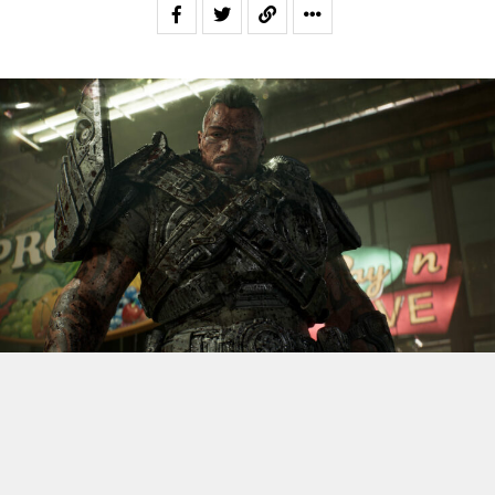
S’il fallait retenir un seul jeu du dernier
Xbox Games
Showcase,
beaucoup citeraient
Gears of War: E-Day
. Et
ça tombe bien, l’exclusivité console de The Coalition