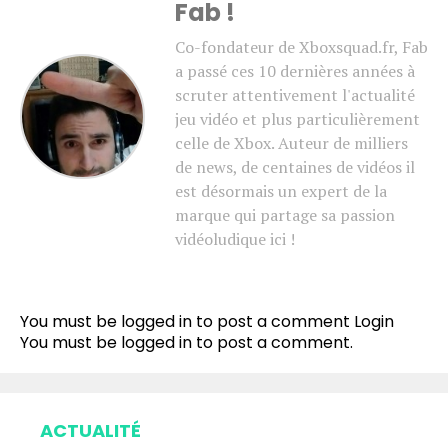
Fab !
Co-fondateur de Xboxsquad.fr, Fab
a passé ces 10 dernières années à
scruter attentivement l'actualité
jeu vidéo et plus particulièrement
celle de Xbox. Auteur de milliers
de news, de centaines de vidéos il
est désormais un expert de la
marque qui partage sa passion
vidéoludique ici !
You must be logged in to post a comment
Login
You must be
logged in
to post a comment.
ACTUALITÉ