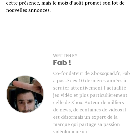
cette présence, mais le mois d’août promet son lot de
nouvelles annonces.
WRITTEN BY
Fab !
Co-fondateur de Xboxsquad.fr, Fab
a passé ces 10 dernières années à
scruter attentivement l'actualité
jeu vidéo et plus particulièrement
celle de Xbox. Auteur de milliers
de news, de centaines de vidéos il
est désormais un expert de la
marque qui partage sa passion
vidéoludique ici !