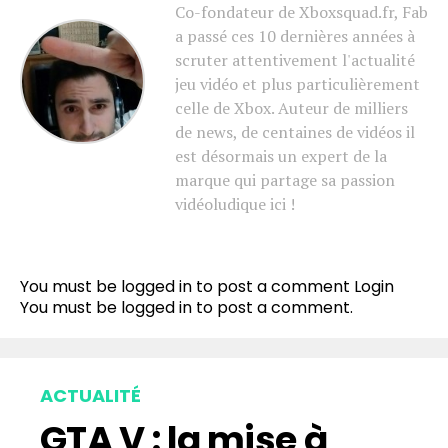
Co-fondateur de Xboxsquad.fr, Fab
a passé ces 10 dernières années à
scruter attentivement l'actualité
jeu vidéo et plus particulièrement
celle de Xbox. Auteur de milliers
de news, de centaines de vidéos il
est désormais un expert de la
marque qui partage sa passion
vidéoludique ici !
You must be logged in to post a comment
Login
You must be
logged in
to post a comment.
ACTUALITÉ
GTA V : la mise à