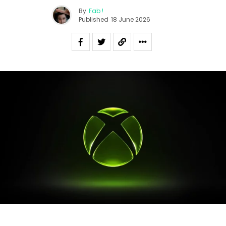
By
Fab !
Published
18 June 2026