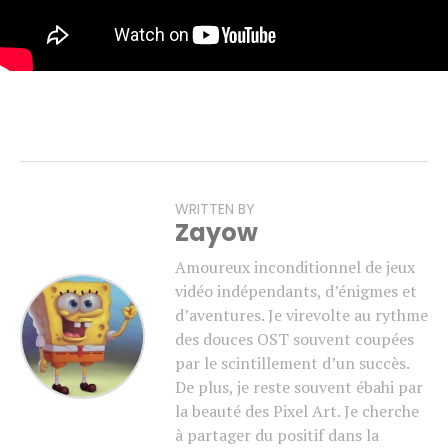
WRITTEN BY
Zayow
Amoureux inconditionnel de jeux
vidéo indépendants, d’énigmes et
d’aventures. Je virevolte au rythme
des douces OST souvent coupées
par le scintillement d’un succès.
De plus, je reste souvent ébahi par
la beauté des Pixel Art. Je cherche
à partager du positif dans la