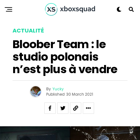
ACTUALITÉ
Bloober Team : le
studio polonais
n’est plus à vendre
Flipboard
Reddit
By
Yucky
Pinterest
Published
30 March 2021
Whatsapp
Email