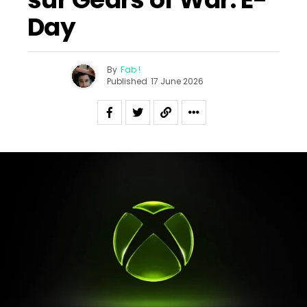
Day
By
Fab !
Published
17 June 2026