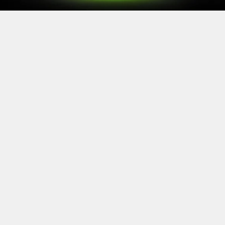
Après le
Xbox Games Showcase
de début juin, direction
l’Allemagne pour la prochaine grande échéance de
l’année vidéoludique. Car oui, Xbox a confirmé sa
présence à la Gamescom 2026, qui se tiendra du 26 au
30 août à Cologne.
Comme à son habitude, la marque y disposera d’un
stand permettant d’essayer ses prochaines sorties. Et si
Xbox reste discret sur le line-up présent, on sait déjà
que
Gears of War: E-Day
y aura une place particulière. Le
titre de The Coalition y sera en effet présent avec une
démo de sa campagne solo.
https://twitter.com/XboxFR/status/20672341
55486748804?s=20