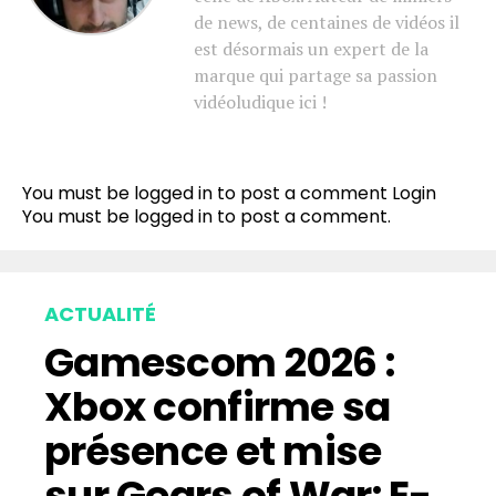
de news, de centaines de vidéos il
est désormais un expert de la
marque qui partage sa passion
vidéoludique ici !
You must be logged in to post a comment
Login
You must be
logged in
to post a comment.
ACTUALITÉ
Gamescom 2026 :
Xbox confirme sa
présence et mise
sur Gears of War: E-