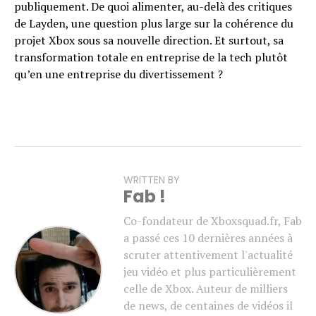
publiquement. De quoi alimenter, au-delà des critiques
de Layden, une question plus large sur la cohérence du
projet Xbox sous sa nouvelle direction. Et surtout, sa
transformation totale en entreprise de la tech plutôt
qu’en une entreprise du divertissement ?
WRITTEN BY
Fab !
Co-fondateur de Xboxsquad.fr, Fab
a passé ces 10 dernières années à
scruter attentivement l'actualité
jeu vidéo et plus particulièrement
celle de Xbox. Auteur de milliers
de news, de centaines de vidéos il