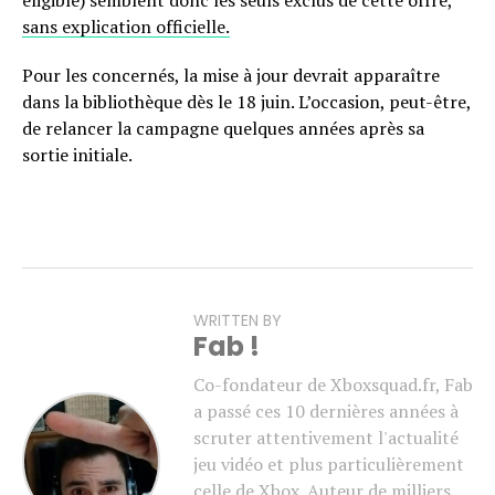
sans explication officielle.
Pour les concernés, la mise à jour devrait apparaître
dans la bibliothèque dès le 18 juin. L’occasion, peut-être,
de relancer la campagne quelques années après sa
sortie initiale.
WRITTEN BY
Fab !
Co-fondateur de Xboxsquad.fr, Fab
a passé ces 10 dernières années à
scruter attentivement l'actualité
jeu vidéo et plus particulièrement
celle de Xbox. Auteur de milliers