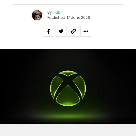
By
Fab !
Published
17 June 2026