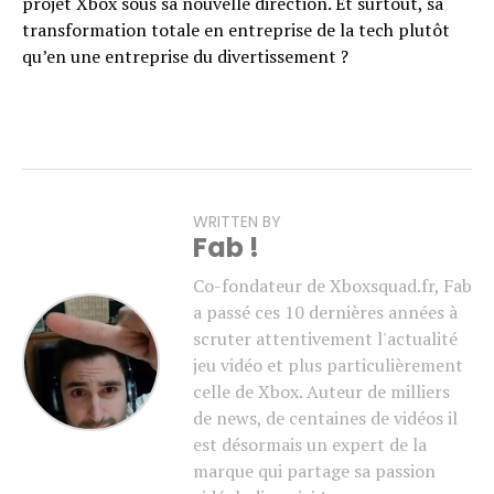
projet Xbox sous sa nouvelle direction. Et surtout, sa
transformation totale en entreprise de la tech plutôt
qu’en une entreprise du divertissement ?
WRITTEN BY
Fab !
Co-fondateur de Xboxsquad.fr, Fab
a passé ces 10 dernières années à
scruter attentivement l'actualité
jeu vidéo et plus particulièrement
celle de Xbox. Auteur de milliers
de news, de centaines de vidéos il
est désormais un expert de la
marque qui partage sa passion