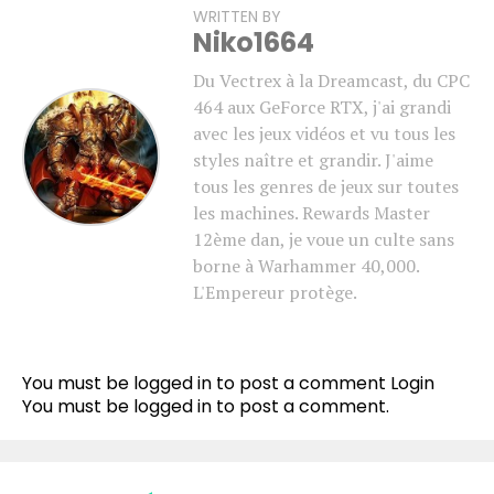
WRITTEN BY
Niko1664
Du Vectrex à la Dreamcast, du CPC
464 aux GeForce RTX, j'ai grandi
avec les jeux vidéos et vu tous les
styles naître et grandir. J'aime
tous les genres de jeux sur toutes
les machines. Rewards Master
12ème dan, je voue un culte sans
borne à Warhammer 40,000.
L'Empereur protège.
You must be logged in to post a comment
Login
You must be
logged in
to post a comment.