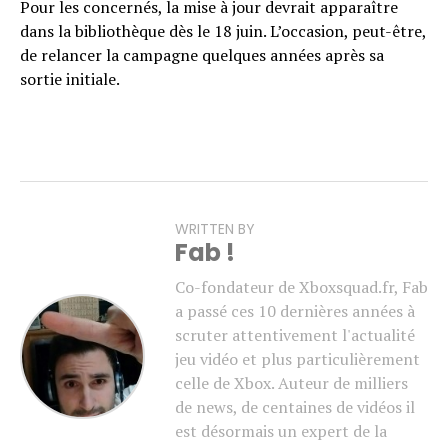
Pour les concernés, la mise à jour devrait apparaître
dans la bibliothèque dès le 18 juin. L’occasion, peut-être,
de relancer la campagne quelques années après sa
sortie initiale.
WRITTEN BY
Fab !
Co-fondateur de Xboxsquad.fr, Fab
a passé ces 10 dernières années à
scruter attentivement l'actualité
jeu vidéo et plus particulièrement
celle de Xbox. Auteur de milliers
de news, de centaines de vidéos il
est désormais un expert de la