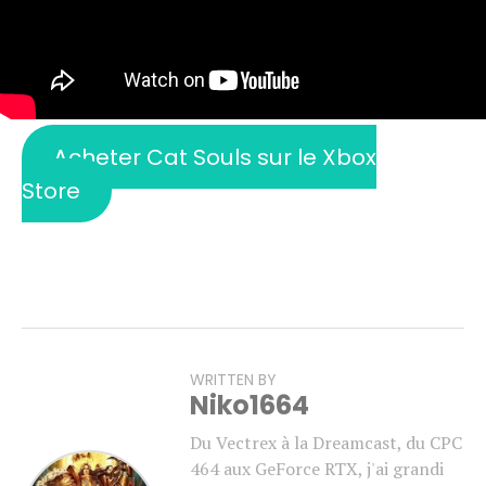
Acheter Cat Souls sur le Xbox
Store
WRITTEN BY
Niko1664
Du Vectrex à la Dreamcast, du CPC
464 aux GeForce RTX, j'ai grandi