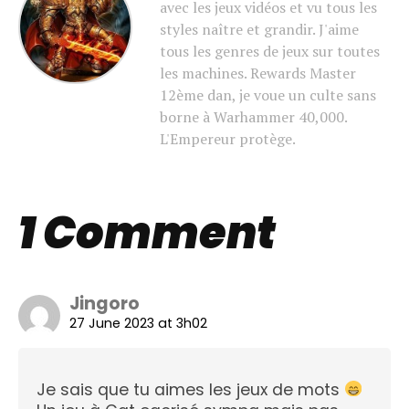
avec les jeux vidéos et vu tous les
styles naître et grandir. J'aime
tous les genres de jeux sur toutes
les machines. Rewards Master
12ème dan, je voue un culte sans
borne à Warhammer 40,000.
L'Empereur protège.
1 Comment
Jingoro
27 June 2023 at 3h02
Je sais que tu aimes les jeux de mots