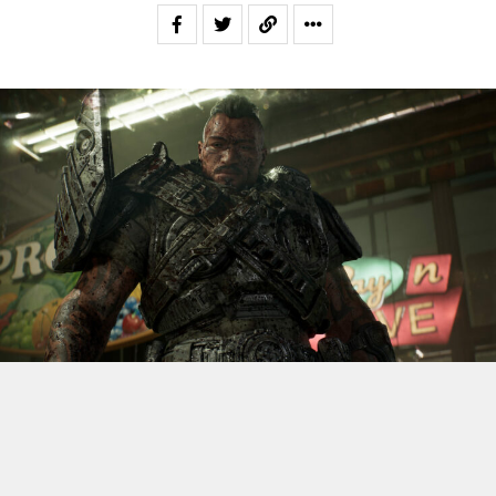
S’il fallait retenir un seul jeu du dernier
Xbox Games
Showcase,
beaucoup citeraient
Gears of War: E-Day
. Et