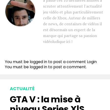
a passé ces 10 dernières années à
scruter attentivement l'actualité
jeu vidéo et plus particulièrement
celle de Xbox. Auteur de milliers
de news, de centaines de vidéos il
est désormais un expert de la
marque qui partage sa passion
vidéoludique ici !
You must be logged in to post a comment
Login
You must be
logged in
to post a comment.
ACTUALITÉ
GTA V : la mise à
niveau Series X|S