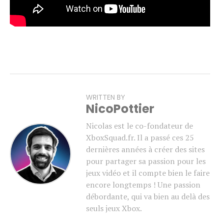
WRITTEN BY
NicoPottier
Nicolas est le co-fondateur de
XboxSquad.fr. Il a passé ces 25
dernières années à créer des sites
pour partager sa passion pour les
jeux vidéo et il compte bien le faire
encore longtemps ! Une passion
débordante, qui va bien au delà des
seuls jeux Xbox.