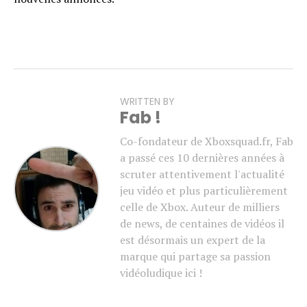
WRITTEN BY
Fab !
Co-fondateur de Xboxsquad.fr, Fab
a passé ces 10 dernières années à
scruter attentivement l'actualité
jeu vidéo et plus particulièrement
celle de Xbox. Auteur de milliers
de news, de centaines de vidéos il
est désormais un expert de la
marque qui partage sa passion
vidéoludique ici !