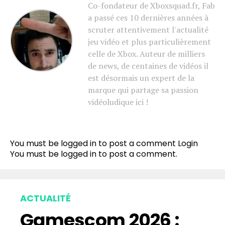
Co-fondateur de Xboxsquad.fr, Fab
a passé ces 10 dernières années à
scruter attentivement l'actualité
jeu vidéo et plus particulièrement
celle de Xbox. Auteur de milliers
de news, de centaines de vidéos il
est désormais un expert de la
marque qui partage sa passion
vidéoludique ici !
You must be logged in to post a comment
Login
You must be
logged in
to post a comment.
ACTUALITÉ
Gamescom 2026 :