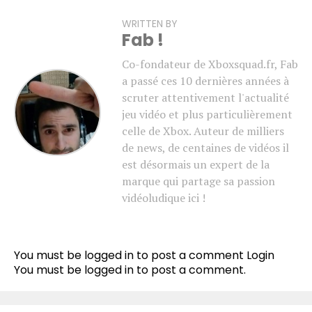
WRITTEN BY
Fab !
Co-fondateur de Xboxsquad.fr, Fab
a passé ces 10 dernières années à
scruter attentivement l'actualité
jeu vidéo et plus particulièrement
celle de Xbox. Auteur de milliers
de news, de centaines de vidéos il
est désormais un expert de la
marque qui partage sa passion
vidéoludique ici !
You must be logged in to post a comment
Login
You must be
logged in
to post a comment.