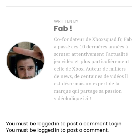
WRITTEN BY
Fab !
Co-fondateur de Xboxsquad.fr, Fab
a passé ces 10 dernières années à
scruter attentivement l'actualité
jeu vidéo et plus particulièrement
celle de Xbox. Auteur de milliers
de news, de centaines de vidéos il
est désormais un expert de la
marque qui partage sa passion
vidéoludique ici !
You must be logged in to post a comment
Login
You must be
logged in
to post a comment.