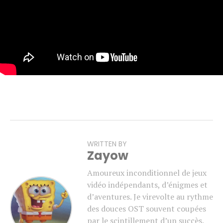
WRITTEN BY
Zayow
Amoureux inconditionnel de jeux
vidéo indépendants, d’énigmes et
d’aventures. Je virevolte au rythme
des douces OST souvent coupées
par le scintillement d’un succès.