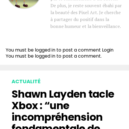
De plus, je reste souvent ébahi par
la beauté des Pixel Art. Je cherche
à partager du positif dans la
bonne humeur et la bienveillance.
You must be logged in to post a comment
Login
You must be
logged in
to post a comment.
ACTUALITÉ
Shawn Layden tacle
Xbox : “une
incompréhension
fondamentale de