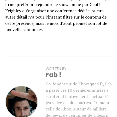
firme préférant rejoindre le show animé par Geoff
Keighley qu’organiser une conférence dédiée. Aucun
autre détail n’a pour l’instant filtré sur le contenu de
cette présence, mais le mois d’août promet son lot de
nouvelles annonces.
WRITTEN BY
Fab !
Co-fondateur de Xboxsquad.fr, Fab
a passé ces 10 dernières années à
scruter attentivement l'actualité
jeu vidéo et plus particulièrement
celle de Xbox. Auteur de milliers
de news, de centaines de vidéos il