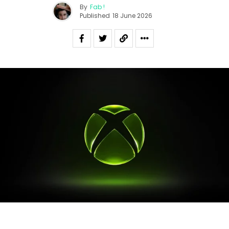
By
Fab !
Published
18 June 2026