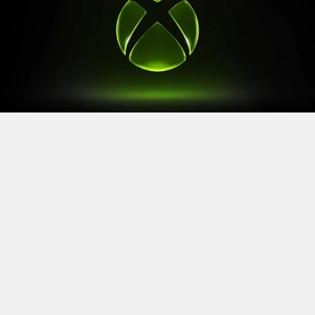
Après le
Xbox Games Showcase
de début juin, direction
l’Allemagne pour la prochaine grande échéance de
l’année vidéoludique. Car oui, Xbox a confirmé sa
présence à la Gamescom 2026, qui se tiendra du 26 au
30 août à Cologne.
Comme à son habitude, la marque y disposera d’un
stand permettant d’essayer ses prochaines sorties. Et si
Xbox reste discret sur le line-up présent, on sait déjà
que
Gears of War: E-Day
y aura une place particulière. Le