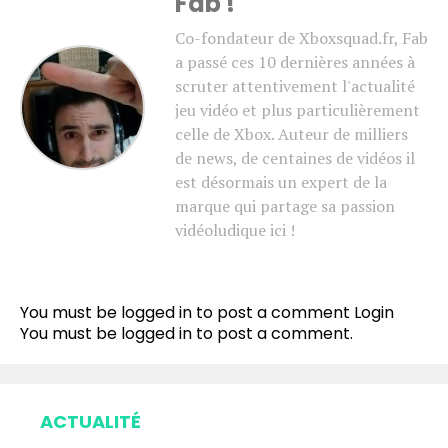
Fab !
Co-fondateur de Xboxsquad.fr, Fab
a passé ces 10 dernières années à
scruter attentivement l'actualité
jeu vidéo et plus particulièrement
celle de Xbox. Auteur de milliers
de news, de centaines de vidéos il
est désormais un expert de la
marque qui partage sa passion
vidéoludique ici !
You must be logged in to post a comment
Login
You must be
logged in
to post a comment.
ACTUALITÉ