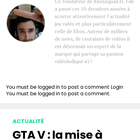
Co-fondateur de Xboxsquad.fr, Fab
a passé ces 10 dernières années à
scruter attentivement l'actualité
jeu vidéo et plus particulièrement
celle de Xbox. Auteur de milliers
de news, de centaines de vidéos il
est désormais un expert de la
marque qui partage sa passion
vidéoludique ici !
You must be logged in to post a comment
Login
You must be
logged in
to post a comment.
ACTUALITÉ
GTA V : la mise à