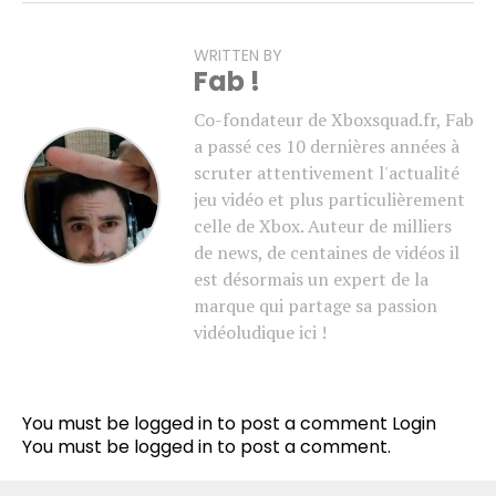
WRITTEN BY
Fab !
Co-fondateur de Xboxsquad.fr, Fab
a passé ces 10 dernières années à
scruter attentivement l'actualité
jeu vidéo et plus particulièrement
celle de Xbox. Auteur de milliers
de news, de centaines de vidéos il
est désormais un expert de la
marque qui partage sa passion
vidéoludique ici !
You must be logged in to post a comment
Login
You must be
logged in
to post a comment.