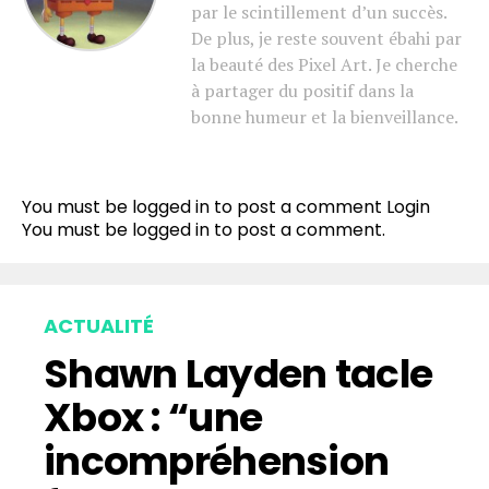
par le scintillement d’un succès.
De plus, je reste souvent ébahi par
la beauté des Pixel Art. Je cherche
à partager du positif dans la
bonne humeur et la bienveillance.
You must be logged in to post a comment
Login
You must be
logged in
to post a comment.
ACTUALITÉ
Shawn Layden tacle
Xbox : “une
incompréhension