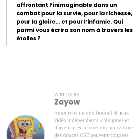
affrontant l’inimaginable dans un
combat pour la survie, pour la richesse,
pour la gloire… et pour l’infamie. Qui
parmi vous écrira son nom à travers les
étoiles ?
WRITTEN BY
Zayow
Amoureux inconditionnel de jeux
vidéo indépendants, d’énigmes et
d’aventures. Je virevolte au rythme
des douces OST souvent coupées