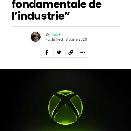
fondamentale de
l’industrie”
By
Fab !
Published
18 June 2026