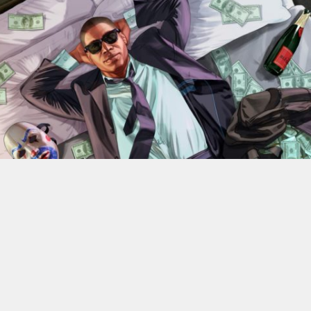
En 2022, Rockstar Games
dévoilaient les versions Xbox
Series X et Series S de
Grand Theft Auto V
.
Des versions
qui bénéficiant d’améliorations visuelles et techniques
par rapport aux moutures Xbox One mais qui n’était
alors pas gratuite. 4 ans plus tard, l’éditeur change sa
politique : à partir du 18 juin, elle ne coûtera plus rien, à