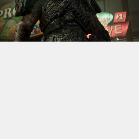
S’il fallait retenir un seul jeu du dernier
Xbox Games
Showcase,
beaucoup citeraient
Gears of War: E-Day
. Et
ça tombe bien, l’exclusivité console de The Coalition
était de retour aujourd’hui, cette fois à l’occasion du
State of Unreal 2026. A la clé : une nouvelle démo
technique mettant en avant, naturellement, la
puissance d’Unreal Engine.
Cette séquence, confirmée comme tournant sur Xbox
Series X à 60 images par seconde, a été commentée par