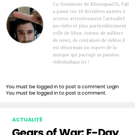
Co-fondateur de Xboxsquad.fr, Fab
a passé ces 10 dernières années à
scruter attentivement l'actualité
jeu vidéo et plus particulièrement
celle de Xbox. Auteur de milliers
de news, de centaines de vidéos il
est désormais un expert de la
marque qui partage sa passion
vidéoludique ici !
You must be logged in to post a comment
Login
You must be
logged in
to post a comment.
ACTUALITÉ
Gears of War: E-Day