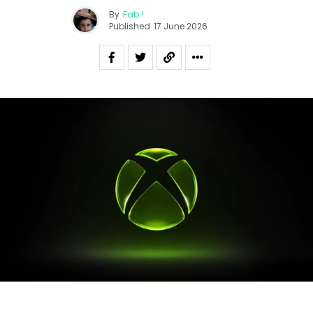
By
Fab !
Published
17 June 2026