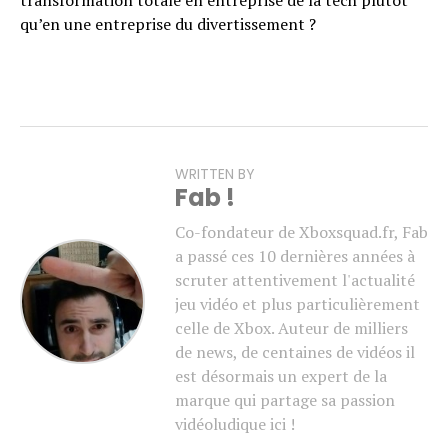
transformation totale en entreprise de la tech plutôt
qu’en une entreprise du divertissement ?
WRITTEN BY
Fab !
Co-fondateur de Xboxsquad.fr, Fab
a passé ces 10 dernières années à
scruter attentivement l'actualité
jeu vidéo et plus particulièrement
celle de Xbox. Auteur de milliers
de news, de centaines de vidéos il
est désormais un expert de la
marque qui partage sa passion
vidéoludique ici !