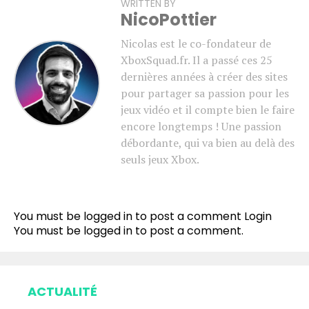
WRITTEN BY
NicoPottier
Nicolas est le co-fondateur de
XboxSquad.fr. Il a passé ces 25
dernières années à créer des sites
pour partager sa passion pour les
jeux vidéo et il compte bien le faire
encore longtemps ! Une passion
débordante, qui va bien au delà des
seuls jeux Xbox.
Flipboard
Reddit
You must be logged in to post a comment
Login
Pinterest
You must be
logged in
to post a comment.
Whatsapp
Email
ACTUALITÉ