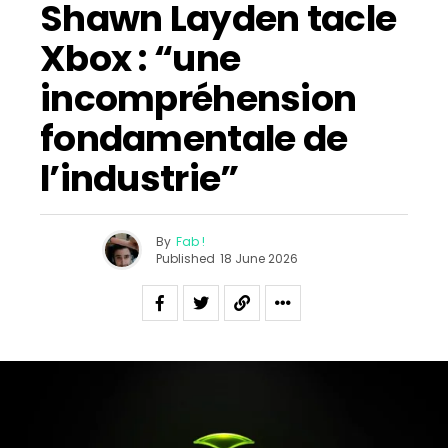
Shawn Layden tacle
Xbox : “une
incompréhension
fondamentale de
l’industrie”
By
Fab !
Published
18 June 2026