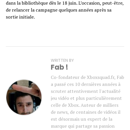
dans la bibliothèque dès le 18 juin. L’occasion, peut-être,
de relancer la campagne quelques années après sa
sortie initiale.
WRITTEN BY
Fab !
Co-fondateur de Xboxsquad.fr, Fab
a passé ces 10 dernières années à
scruter attentivement l'actualité
jeu vidéo et plus particulièrement
celle de Xbox. Auteur de milliers
de news, de centaines de vidéos il
est désormais un expert de la
marque qui partage sa passion