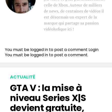
celle de Xbox. Auteur de milliers
de news, de centaines de vidéos il
est désormais un expert de la
marque qui partage sa passion
vidéoludique ici !
You must be logged in to post a comment
Login
You must be
logged in
to post a comment.
ACTUALITÉ
GTA V : la mise à
niveau Series X|S
devient gratuite,