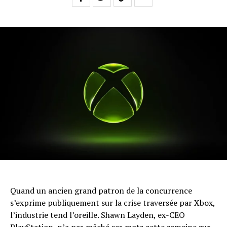
Quand un ancien grand patron de la concurrence
s’exprime publiquement sur la crise traversée par Xbox,
l’industrie tend l’oreille. Shawn Layden, ex-CEO