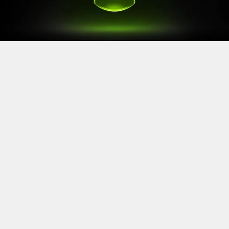
Après le
Xbox Games Showcase
de début juin, direction
l’Allemagne pour la prochaine grande échéance de
l’année vidéoludique. Car oui, Xbox a confirmé sa
présence à la Gamescom 2026, qui se tiendra du 26 au
30 août à Cologne.
Comme à son habitude, la marque y disposera d’un
stand permettant d’essayer ses prochaines sorties. Et si
Xbox reste discret sur le line-up présent, on sait déjà
que
Gears of War: E-Day
y aura une place particulière. Le
titre de The Coalition y sera en effet présent avec une
démo de sa campagne solo.