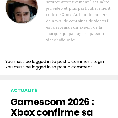
scruter attentivement l'actualité
jeu vidéo et plus particulièrement
celle de Xbox. Auteur de milliers
de news, de centaines de vidéos il
est désormais un expert de la
marque qui partage sa passion
vidéoludique ici !
You must be logged in to post a comment
Login
You must be
logged in
to post a comment.
ACTUALITÉ
Gamescom 2026 :
Xbox confirme sa