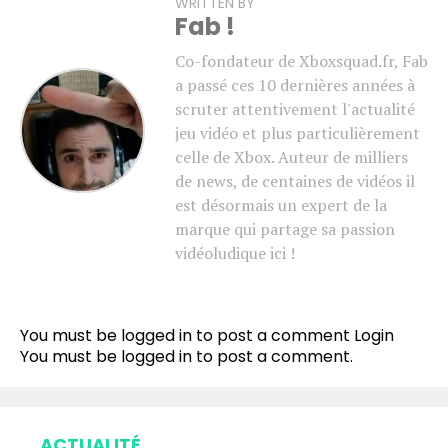
WRITTEN BY
Fab !
Co-fondateur de Xboxsquad.fr, Fab
a passé ces 10 dernières années à
scruter attentivement l'actualité
jeu vidéo et plus particulièrement
celle de Xbox. Auteur de milliers
de news, de centaines de vidéos il
est désormais un expert de la
marque qui partage sa passion
vidéoludique ici !
You must be logged in to post a comment
Login
You must be
logged in
to post a comment.
ACTUALITÉ