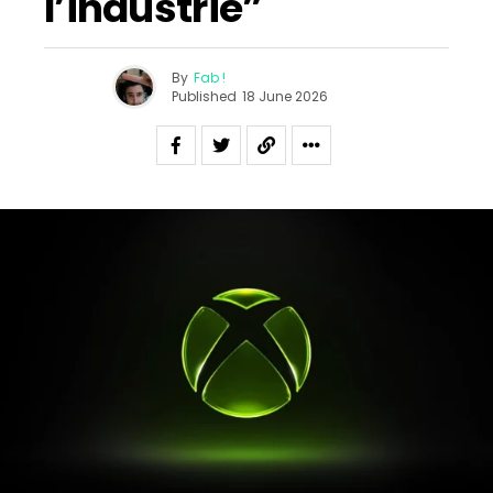
l’industrie”
By
Fab !
Published
18 June 2026