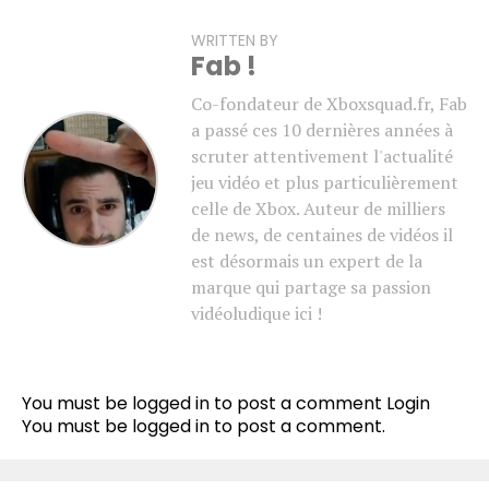
WRITTEN BY
Fab !
Co-fondateur de Xboxsquad.fr, Fab
a passé ces 10 dernières années à
scruter attentivement l'actualité
jeu vidéo et plus particulièrement
celle de Xbox. Auteur de milliers
de news, de centaines de vidéos il
est désormais un expert de la
marque qui partage sa passion
vidéoludique ici !
You must be logged in to post a comment
Login
You must be
logged in
to post a comment.