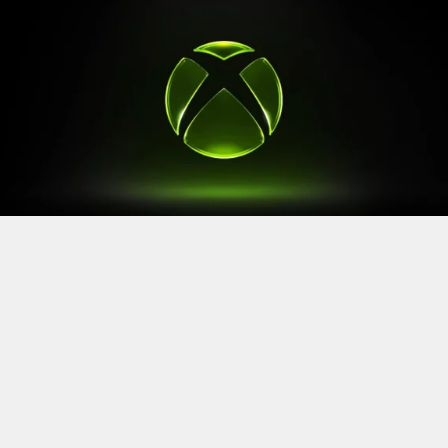
Après le
Xbox Games Showcase
de début juin, direction
l’Allemagne pour la prochaine grande échéance de
l’année vidéoludique. Car oui, Xbox a confirmé sa
présence à la Gamescom 2026, qui se tiendra du 26 au
30 août à Cologne.
Comme à son habitude, la marque y disposera d’un