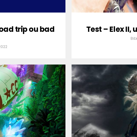
road trip ou bad
Test – Elex II
Bib
2022