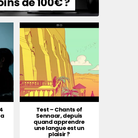
ins de 100€ ?
 4
Test – Chants of
da
Sennaar, depuis
quand apprendre
une langue est un
plaisir ?