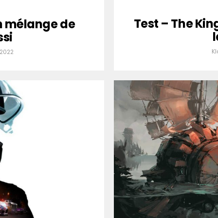
Test – The King
un mélange de
ssi
K
 2022