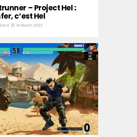
runner – Project Hel :
nfer, c’est Hel
Bond
14 March 2022