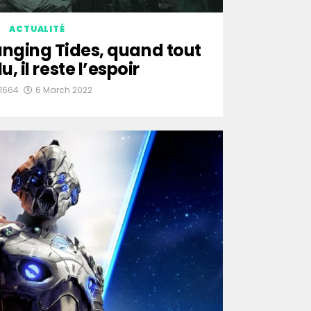
ACTUALITÉ
anging Tides, quand tout
u, il reste l’espoir
o1664
6 March 2022