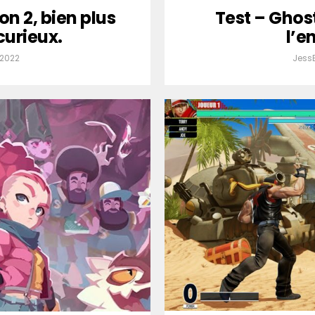
on 2, bien plus
Test – Ghost
urieux.
l’e
 2022
Jess