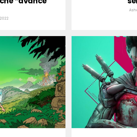
ouche “avance
se
?
Ash
 2022