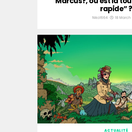
Marcus?, où est la t
rapide” 
Niko1664
18 March
ACTUALITÉ