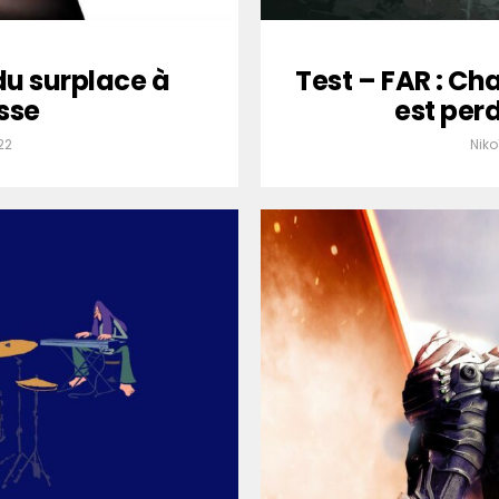
du surplace à
Test – FAR : Ch
sse
est perd
22
Nik