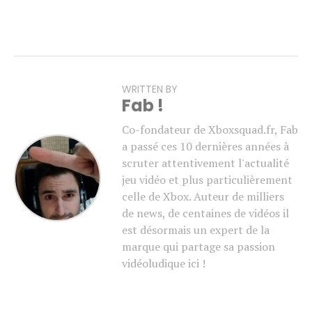
WRITTEN BY
Fab !
Co-fondateur de Xboxsquad.fr, Fab
a passé ces 10 dernières années à
scruter attentivement l'actualité
jeu vidéo et plus particulièrement
celle de Xbox. Auteur de milliers
de news, de centaines de vidéos il
est désormais un expert de la
marque qui partage sa passion
vidéoludique ici !