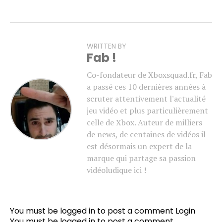
WRITTEN BY
Fab !
Co-fondateur de Xboxsquad.fr, Fab
a passé ces 10 dernières années à
scruter attentivement l'actualité
jeu vidéo et plus particulièrement
celle de Xbox. Auteur de milliers
de news, de centaines de vidéos il
est désormais un expert de la
marque qui partage sa passion
vidéoludique ici !
You must be logged in to post a comment
Login
You must be
logged in
to post a comment.