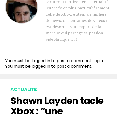
scruter attentivement l'actualité
jeu vidéo et plus particulièrement
celle de Xbox. Auteur de milliers
de news, de centaines de vidéos il
est désormais un expert de la
marque qui partage sa passion
vidéoludique ici !
You must be logged in to post a comment
Login
You must be
logged in
to post a comment.
ACTUALITÉ
Shawn Layden tacle
Xbox : “une