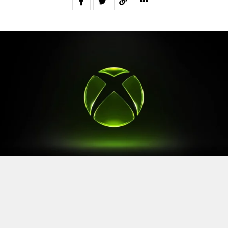
Après le
Xbox Games Showcase
de début juin, direction
l’Allemagne pour la prochaine grande échéance de
l’année vidéoludique. Car oui, Xbox a confirmé sa