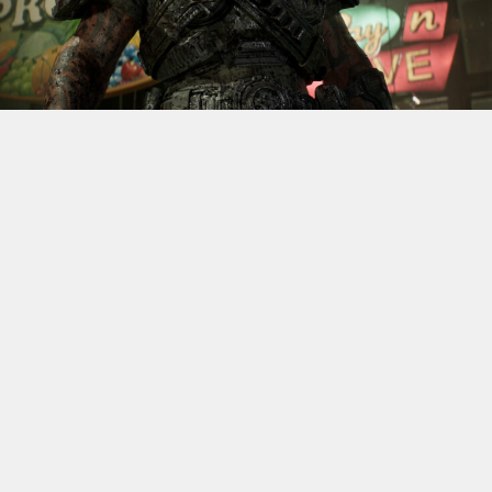
S’il fallait retenir un seul jeu du dernier
Xbox Games
Showcase,
beaucoup citeraient
Gears of War: E-Day
. Et
ça tombe bien, l’exclusivité console de The Coalition
était de retour aujourd’hui, cette fois à l’occasion du
State of Unreal 2026. A la clé : une nouvelle démo
technique mettant en avant, naturellement, la
puissance d’Unreal Engine.
Cette séquence, confirmée comme tournant sur Xbox
Series X à 60 images par seconde, a été commentée par
Kate Rayner, Directrice Technique chez The Coalition.
Elle y détaille plusieurs prouesses visuelles, notamment