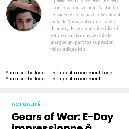
a passé ces 10 dernières années à
scruter attentivement l'actualité
jeu vidéo et plus particulièrement
celle de Xbox. Auteur de milliers
de news, de centaines de vidéos il
est désormais un expert de la
marque qui partage sa passion
vidéoludique ici !
You must be logged in to post a comment
Login
You must be
logged in
to post a comment.
ACTUALITÉ
Gears of War: E-Day
impressionne à