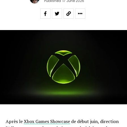
Published
17 June 2026
Après le
Xbox Games Showcase
de début juin, direction