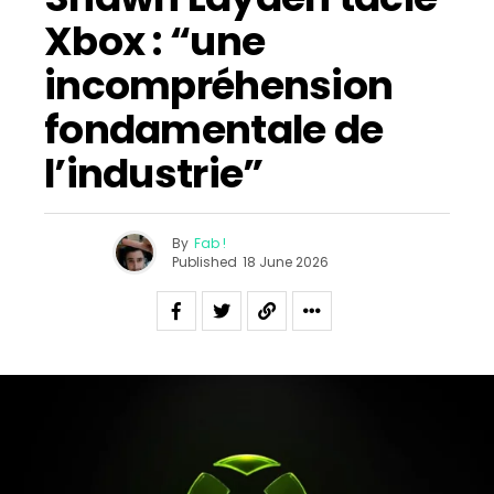
Xbox : “une
incompréhension
fondamentale de
l’industrie”
By
Fab !
Published
18 June 2026