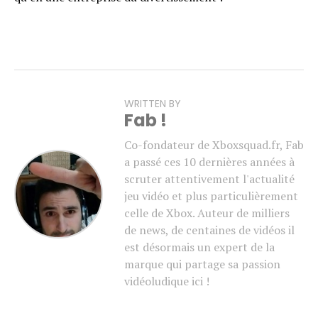
WRITTEN BY
Fab !
Co-fondateur de Xboxsquad.fr, Fab
a passé ces 10 dernières années à
scruter attentivement l'actualité
jeu vidéo et plus particulièrement
celle de Xbox. Auteur de milliers
de news, de centaines de vidéos il
est désormais un expert de la
marque qui partage sa passion
vidéoludique ici !