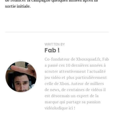
sortie initiale.
WRITTEN BY
Fab !
Co-fondateur de Xboxsquad.fr, Fab
a passé ces 10 dernières années à
scruter attentivement l'actualité
jeu vidéo et plus particulièrement
celle de Xbox. Auteur de milliers
de news, de centaines de vidéos il
est désormais un expert de la
marque qui partage sa passion
vidéoludique ici !