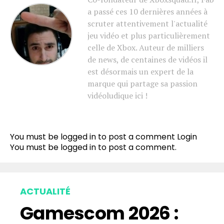
a passé ces 10 dernières années à
scruter attentivement l'actualité
jeu vidéo et plus particulièrement
celle de Xbox. Auteur de milliers
de news, de centaines de vidéos il
est désormais un expert de la
marque qui partage sa passion
vidéoludique ici !
You must be logged in to post a comment
Login
You must be
logged in
to post a comment.
ACTUALITÉ
Gamescom 2026 :