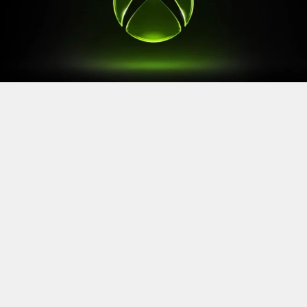
Après le
Xbox Games Showcase
de début juin, direction
l’Allemagne pour la prochaine grande échéance de
l’année vidéoludique. Car oui, Xbox a confirmé sa
présence à la Gamescom 2026, qui se tiendra du 26 au
30 août à Cologne.
Comme à son habitude, la marque y disposera d’un
stand permettant d’essayer ses prochaines sorties. Et si
Xbox reste discret sur le line-up présent, on sait déjà
que
Gears of War: E-Day
y aura une place particulière. Le
titre de The Coalition y sera en effet présent avec une