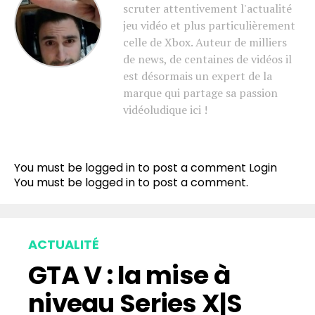
scruter attentivement l'actualité
jeu vidéo et plus particulièrement
celle de Xbox. Auteur de milliers
de news, de centaines de vidéos il
est désormais un expert de la
marque qui partage sa passion
vidéoludique ici !
You must be logged in to post a comment
Login
You must be
logged in
to post a comment.
ACTUALITÉ
GTA V : la mise à
niveau Series X|S