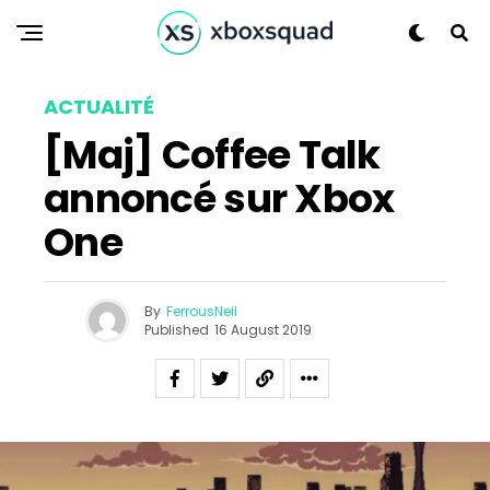
ACTUALITÉ
[Maj] Coffee Talk
annoncé sur Xbox
One
By
FerrousNeil
Published
16 August 2019
Flipboard
Reddit
Pinterest
Whatsapp