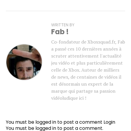
WRITTEN BY
Fab !
Co-fondateur de Xboxsquad.fr, Fab
a passé ces 10 dernières années à
scruter attentivement l'actualité
jeu vidéo et plus particulièrement
celle de Xbox. Auteur de milliers
de news, de centaines de vidéos il
est désormais un expert de la
marque qui partage sa passion
vidéoludique ici !
You must be logged in to post a comment
Login
You must be
logged in
to post a comment.