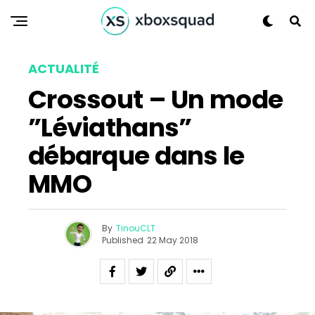
Flipboard
Reddit
Pinterest
ACTUALITÉ
Whatsapp
Crossout – Un mode
Email
”Léviathans”
débarque dans le
MMO
By
TinouCLT
Published
22 May 2018