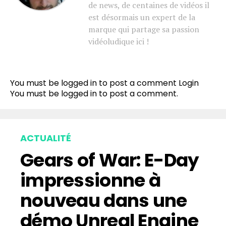
de news, de centaines de vidéos il
est désormais un expert de la
marque qui partage sa passion
vidéoludique ici !
You must be logged in to post a comment
Login
You must be
logged in
to post a comment.
ACTUALITÉ
Gears of War: E-Day
impressionne à
nouveau dans une
démo Unreal Engine