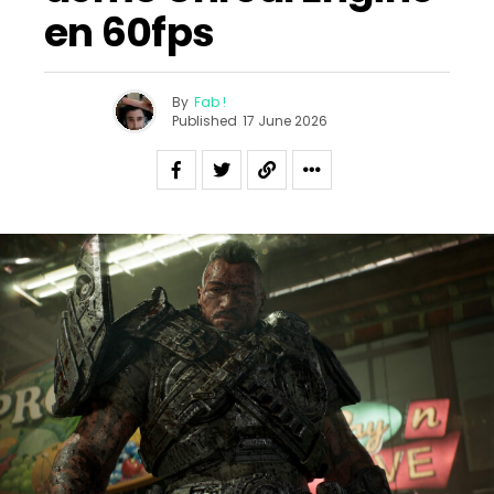
en 60fps
By
Fab !
Published
17 June 2026