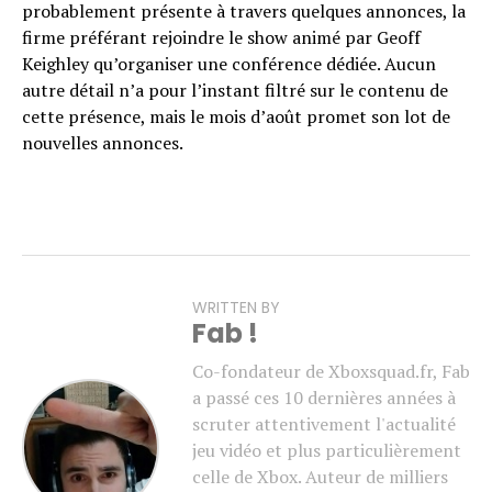
probablement présente à travers quelques annonces, la
firme préférant rejoindre le show animé par Geoff
Keighley qu’organiser une conférence dédiée. Aucun
autre détail n’a pour l’instant filtré sur le contenu de
cette présence, mais le mois d’août promet son lot de
nouvelles annonces.
WRITTEN BY
Fab !
Co-fondateur de Xboxsquad.fr, Fab
a passé ces 10 dernières années à
scruter attentivement l'actualité
jeu vidéo et plus particulièrement
celle de Xbox. Auteur de milliers