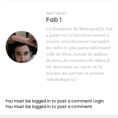
WRITTEN BY
Fab !
Co-fondateur de Xboxsquad.fr, Fab
a passé ces 10 dernières années à
scruter attentivement l'actualité
jeu vidéo et plus particulièrement
celle de Xbox. Auteur de milliers
de news, de centaines de vidéos il
est désormais un expert de la
marque qui partage sa passion
vidéoludique ici !
You must be logged in to post a comment
Login
You must be
logged in
to post a comment.