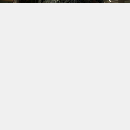
S’il fallait retenir un seul jeu du dernier
Xbox Games
Showcase,
beaucoup citeraient
Gears of War: E-Day
. Et
ça tombe bien, l’exclusivité console de The Coalition
était de retour aujourd’hui, cette fois à l’occasion du
State of Unreal 2026. A la clé : une nouvelle démo
technique mettant en avant, naturellement, la
puissance d’Unreal Engine.
Cette séquence, confirmée comme tournant sur Xbox
Series X à 60 images par seconde, a été commentée par
Kate Rayner, Directrice Technique chez The Coalition.
Elle y détaille plusieurs prouesses visuelles, notamment
sur l’éclairage, tout en soulignant que le jeu pousse
Unreal Engine 5 et le matériel qui le fait fonctionner
dans ses derniers retranchements.