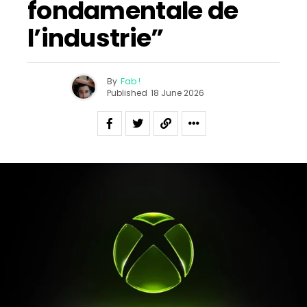
fondamentale de
l’industrie”
By
Fab !
Published
18 June 2026