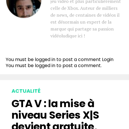
jeu vidéo et plus particulièrement
celle de Xbox. Auteur de milliers
de news, de centaines de vidéos il
est désormais un expert de la
marque qui partage sa passion
vidéoludique ici !
You must be logged in to post a comment
Login
You must be
logged in
to post a comment.
ACTUALITÉ
GTA V : la mise à
niveau Series X|S
devient gratuite,