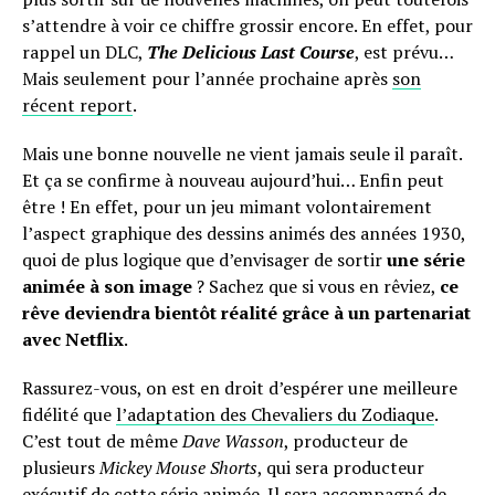
s’attendre à voir ce chiffre grossir encore. En effet, pour
rappel un DLC,
The Delicious Last Course
, est prévu…
Mais seulement pour l’année prochaine après
son
récent report
.
Mais une bonne nouvelle ne vient jamais seule il paraît.
Et ça se confirme à nouveau aujourd’hui… Enfin peut
être ! En effet, pour un jeu mimant volontairement
l’aspect graphique des dessins animés des années 1930,
quoi de plus logique que d’envisager de sortir
une série
animée à son image
? Sachez que si vous en rêviez,
ce
rêve deviendra bientôt réalité grâce à un partenariat
avec Netflix
.
Rassurez-vous, on est en droit d’espérer une meilleure
fidélité que
l’adaptation des Chevaliers du Zodiaque
.
C’est tout de même
Dave Wasson
, producteur de
plusieurs
Mickey Mouse Shorts
, qui sera producteur
exécutif de cette série animée. Il sera accompagné de