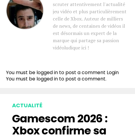
scruter attentivement l'actualité
jeu vidéo et plus particulièrement
celle de Xbox. Auteur de milliers
de news, de centaines de vidéos il
est désormais un expert de la
marque qui partage sa passion
vidéoludique ici !
You must be logged in to post a comment
Login
You must be
logged in
to post a comment.
ACTUALITÉ
Gamescom 2026 :
Xbox confirme sa