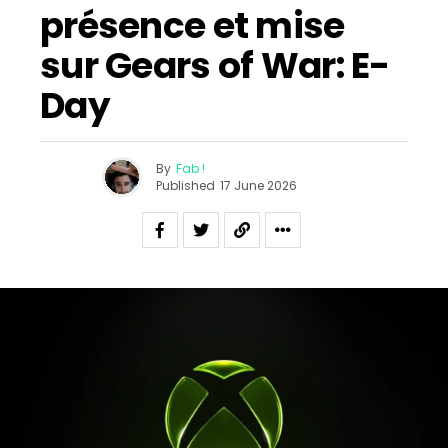
présence et mise
sur Gears of War: E-
Day
By
Fab !
Published
17 June 2026