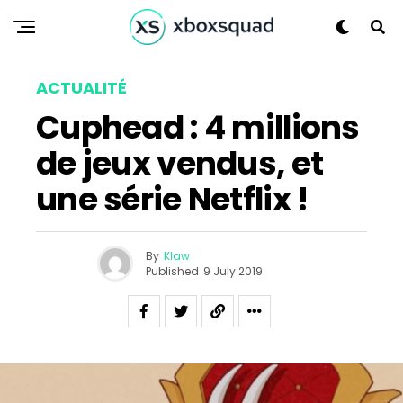
ACTUALITÉ
Cuphead : 4 millions
de jeux vendus, et
une série Netflix !
By
Klaw
Flipboard
Published
9 July 2019
Reddit
Pinterest
Whatsapp
Email