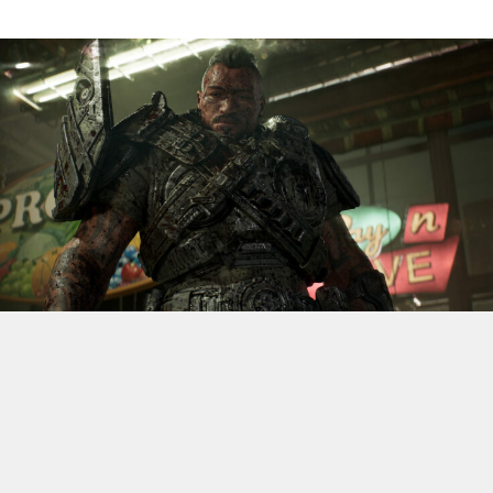
S’il fallait retenir un seul jeu du dernier
Xbox Games
Showcase,
beaucoup citeraient
Gears of War: E-Day
. Et
ça tombe bien, l’exclusivité console de The Coalition
était de retour aujourd’hui, cette fois à l’occasion du