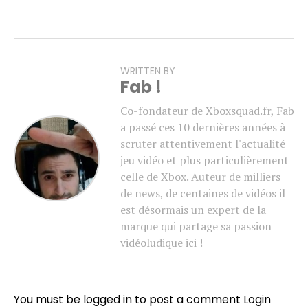
WRITTEN BY
Fab !
Co-fondateur de Xboxsquad.fr, Fab
a passé ces 10 dernières années à
scruter attentivement l'actualité
jeu vidéo et plus particulièrement
celle de Xbox. Auteur de milliers
de news, de centaines de vidéos il
est désormais un expert de la
marque qui partage sa passion
vidéoludique ici !
You must be logged in to post a comment
Login