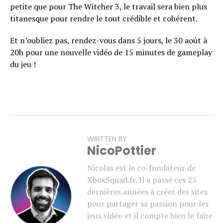
petite que pour The Witcher 3, le travail sera bien plus
titanesque pour rendre le tout crédible et cohérent.
Et n’oubliez pas, rendez-vous dans 5 jours, le 30 août à
20h pour une nouvelle vidéo de 15 minutes de gameplay
du jeu !
WRITTEN BY
NicoPottier
Nicolas est le co-fondateur de
XboxSquad.fr. Il a passé ces 25
dernières années à créer des sites
pour partager sa passion pour les
jeux vidéo et il compte bien le faire