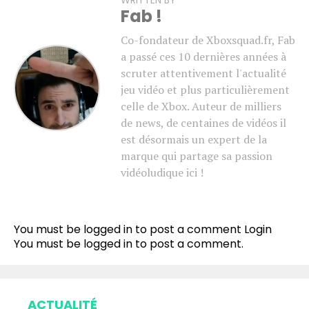
Fab !
Co-fondateur de Xboxsquad.fr, Fab
a passé ces 10 dernières années à
scruter attentivement l'actualité
jeu vidéo et plus particulièrement
celle de Xbox. Auteur de milliers
de news, de centaines de vidéos il
est désormais un expert de la
marque qui partage sa passion
vidéoludique ici !
You must be logged in to post a comment
Login
You must be
logged in
to post a comment.
ACTUALITÉ