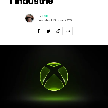
l’industrie”
By
Fab !
Published
18 June 2026