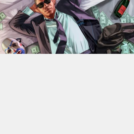
En 2022, Rockstar Games
dévoilaient les versions Xbox
Series X et Series S de
Grand Theft Auto V
.
Des versions
qui bénéficiant d’améliorations visuelles et techniques
par rapport aux moutures Xbox One mais qui n’était
alors pas gratuite. 4 ans plus tard, l’éditeur change sa
politique : à partir du 18 juin, elle ne coûtera plus rien, à
condition de posséder la version numérique du jeu sur
Xbox One.